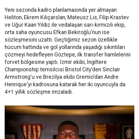
Yeni sezonda kadro planlamasında yer almayan
Heliton, Ekrem Kılıçarslan, Mateusz Lis, Filip Krastev
ve Uğur Kaan Yıldız ile vedalaşan sarı-kırmızılı ekip,
orta saha oyuncusu Efkan Bekiroğlu'nun ise
sözleşmesini uzattı. Geçtiğimiz sezon özellikle
hücum hattında ve gol yollarında yaşadığı sıkıntıları
çözmeyi hedefleyen Göztepe, ilk transfer hamlelerini
forvet bölgesine yaptı. İzmir ekibi, İngiltere
Championship temsilcisi Bristol City'den Sinclair
Armstrong'u ve Brezilya ekibi Gremio'dan Andre
Henrique'yi kadrosuna katarak her iki oyuncuyla da
4+1 yıllık sözleşme imzaladı.