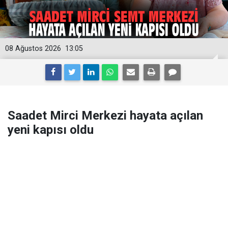
08 Ağustos 2026
13:05
Saadet Mirci Merkezi hayata açılan
yeni kapısı oldu
Konak Belediyesi Enver Şükrü Aytulun Saadet Mirci
Semt Merkezi’nde hayata tutunan, yaşama sevincini
yeniden kazanan Aktan Apaydın, katıldığı kursların,
kermeslerin ve edindiği arkadaşların yaşamını nasıl
değiştirdiğini anlattı.