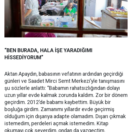
“BEN BURADA, HALA İŞE YARADIĞIMI
HİSSEDİYORUM”
Aktan Apaydın, babasının vefatının ardından geçirdiği
günleri ve Saadet Mirci Semt Merkezi’yle tanışmasını
şu sözlerle anlattı: “Babamın rahatsızlığından dolayı
uzun yıllar evde kalmak zorunda kaldım. Zor bir dönem
geçirdim. 2012’de babamı kaybettim. Büyük bir
boşluğa girdim. Zamanımı yıllardır evde geçirmiş
olduğum için dışarıya adapte olamadım. Dışarı çıkmak
istemedim, perdeleri açmak istemedim. Kitap
okumayı çok severdim, ondan da vazgeçtim.