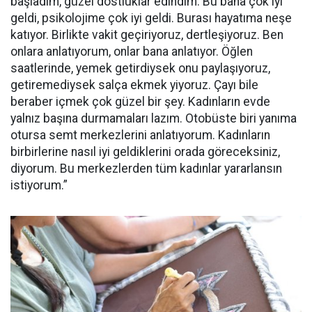
başladım, güzel dostluklar edindim. Bu bana çok iyi
geldi, psikolojime çok iyi geldi. Burası hayatıma neşe
katıyor. Birlikte vakit geçiriyoruz, dertleşiyoruz. Ben
onlara anlatıyorum, onlar bana anlatıyor. Öğlen
saatlerinde, yemek getirdiysek onu paylaşıyoruz,
getiremediysek salça ekmek yiyoruz. Çayı bile
beraber içmek çok güzel bir şey. Kadınların evde
yalnız başına durmamaları lazım. Otobüste biri yanıma
otursa semt merkezlerini anlatıyorum. Kadınların
birbirlerine nasıl iyi geldiklerini orada göreceksiniz,
diyorum. Bu merkezlerden tüm kadınlar yararlansın
istiyorum.”