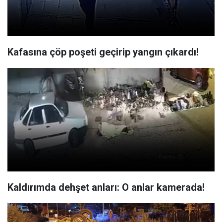
Kafasına çöp poşeti geçirip yangın çıkardı!
Kaldırımda dehşet anları: O anlar kamerada!