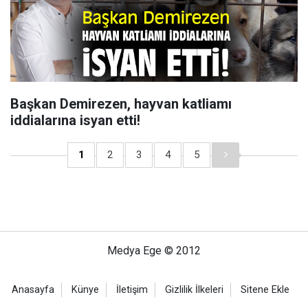
Başkan Demirezen, hayvan katliamı
iddialarına isyan etti!
1
2
3
4
5
Medya Ege © 2012
Anasayfa
Künye
İletişim
Gizlilik İlkeleri
Sitene Ekle