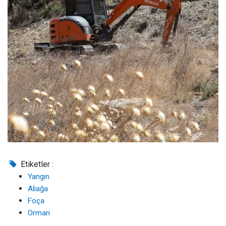
Etiketler :
Yangın
Aliağa
Foça
Orman