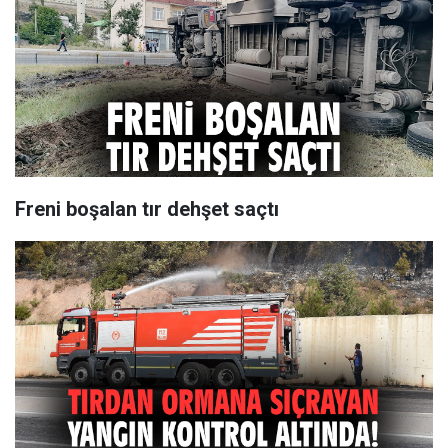
Freni boşalan tır dehşet saçtı