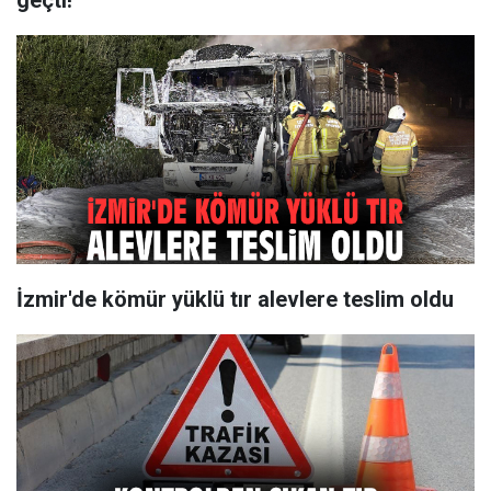
geçti!
İzmir'de kömür yüklü tır alevlere teslim oldu