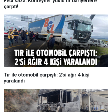
Feci kaza: Konteyner yüklü tır bariyerlere
çarptı!
Tır ile otomobil çarpıştı: 2'si ağır 4 kişi
yaralandı