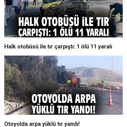
Halk otobüsü ile tır çarpıştı: 1 ölü 11 yaralı
Otoyolda arpa yüklü tır yandı!