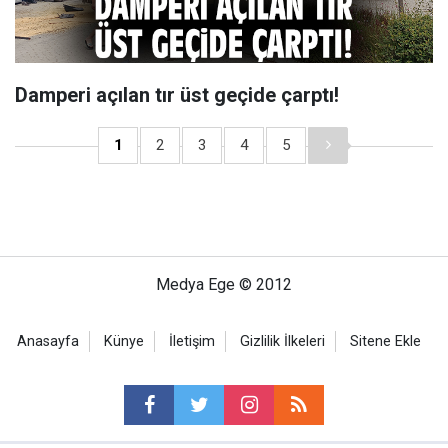
Damperi açılan tır üst geçide çarptı!
1
2
3
4
5
Medya Ege © 2012
Anasayfa
Künye
İletişim
Gizlilik İlkeleri
Sitene Ekle