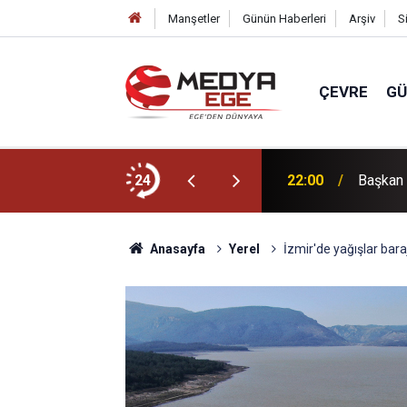
Manşetler
Günün Haberleri
Arşiv
S
ÇEVRE
G
dı
24
22:00
Başkan 
Anasayfa
Yerel
İzmir'de yağışlar bara