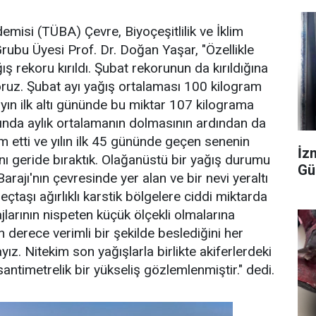
emisi (TÜBA) Çevre, Biyoçeşitlilik ve İklim
Grubu Üyesi Prof. Dr. Doğan Yaşar, "Özellikle
ış rekoru kırıldı. Şubat rekorunun da kırıldığına
ruz. Şubat ayı yağış ortalaması 100 kilogram
ayın ilk altı gününde bu miktar 107 kilograma
asında aylık ortalamanın dolmasının ardından da
 etti ve yılın ilk 45 gününde geçen senenin
İzm
nı geride bıraktık. Olağanüstü bir yağış durumu
Gü
arajı'nın çevresinde yer alan ve bir nevi yeraltı
reçtaşı ağırlıklı karstik bölgelere ciddi miktarda
rajlarının nispeten küçük ölçekli olmalarına
 derece verimli bir şekilde beslediğini her
z. Nitekim son yağışlarla birlikte akiferlerdeki
antimetrelik bir yükseliş gözlemlenmiştir." dedi.