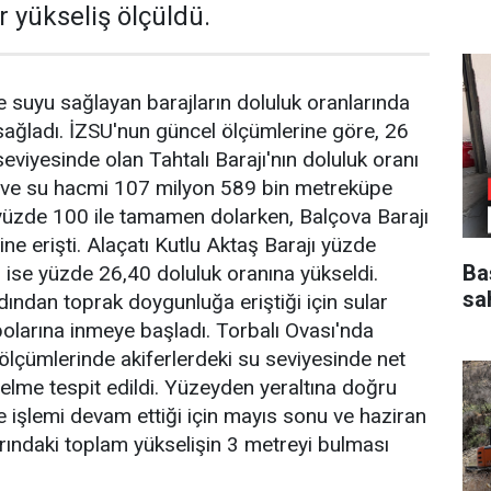
r yükseliş ölçüldü.
me suyu sağlayan barajların doluluk oranlarında
 sağladı. İZSU'nun güncel ölçümlerine göre, 26
eviyesinde olan Tahtalı Barajı'nın doluluk oranı
ı ve su hacmi 107 milyon 589 bin metreküpe
 yüzde 100 ile tamamen dolarken, Balçova Barajı
ne erişti. Alaçatı Kutlu Aktaş Barajı yüzde
Ba
 ise yüzde 26,40 doluluk oranına yükseldi.
sa
rdından toprak doygunluğa eriştiği için sular
olarına inmeye başladı. Torbalı Ovası'nda
ölçümlerinde akiferlerdeki su seviyesinde net
lme tespit edildi. Yüzeyden yeraltına doğru
işlemi devam ettiği için mayıs sonu ve haziran
arındaki toplam yükselişin 3 metreyi bulması