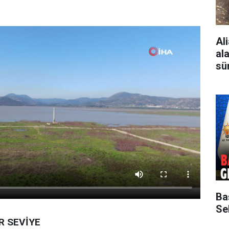
Al
al
sü
Ba
Sek
R SEVİYE