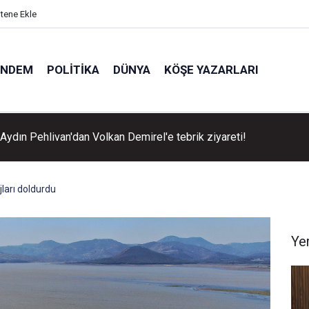
itene Ekle
ÜNDEM
POLITIKA
DÜNYA
KÖŞE YAZARLARI
Aydın Pehlivan'dan Volkan Demirel'e tebrik ziyareti!
jları doldurdu
Ye