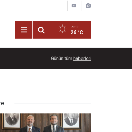
İzmir
26 °C
22:00
Ayçiçeği tarlaları ihtişamıyla görenleri büyüledi!
Günün tüm
haberleri
rel