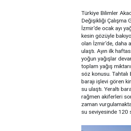
Türkiye Bilimler Akad
Değişikliği Çalışma 
İzmir'de ocak ayı yağ
kesin gözüyle bakıyo
olan İzmir'de, daha 
ulaştı. Ayın ilk haft
yoğun yağışlar devam
toplam yağış miktarı
söz konusu. Tahtalı B
barajı işlevi gören ki
su ulaştı. Yeraltı ba
rağmen akiferleri son
zaman vurgulamaktayı
su seviyesinde 120 s