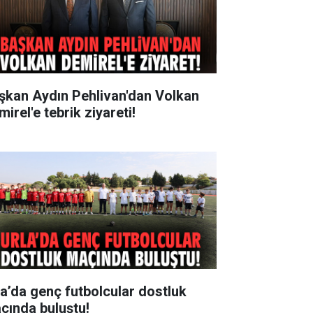
şkan Aydın Pehlivan'dan Volkan
irel'e tebrik ziyareti!
la’da genç futbolcular dostluk
çında buluştu!