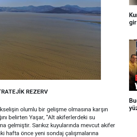
Ku
gir
TRATEJİK REZERV
Bu
yü
ükselişin olumlu bir gelişme olmasına karşın
ını belirten Yaşar, "Alt akiferlerdeki su
uma gelmiştir. Sarıkız kuyularında mevcut akifer
iki hafta önce yeni sondaj çalışmalarına