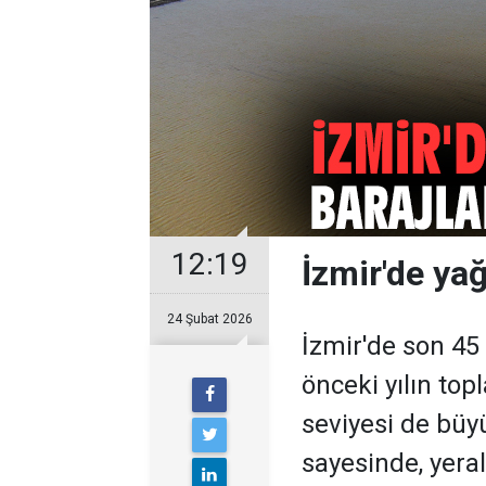
12:19
İzmir'de yağ
24 Şubat 2026
İzmir'de son 45
önceki yılın top
seviyesi de büy
sayesinde, yeral