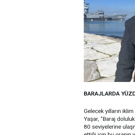
BARAJLARDA YÜZD
Gelecek yılların iklim
Yaşar, "Baraj doluluk
80 seviyelerine ulaş
ettiği için bu oranı