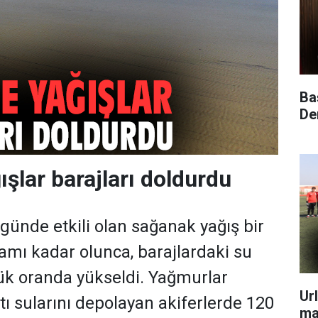
Ba
Dem
ışlar barajları doldurdu
 günde etkili olan sağanak yağış bir
lamı kadar olunca, barajlardaki su
ük oranda yükseldi. Yağmurlar
Ur
tı sularını depolayan akiferlerde 120
ma