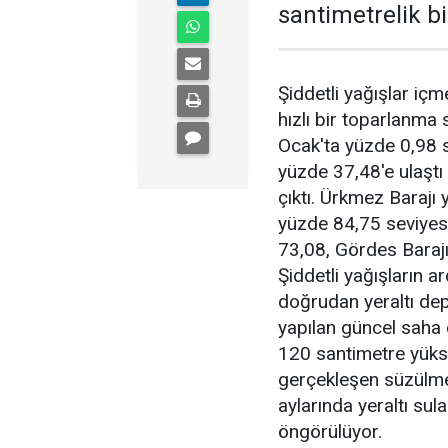
santimetrelik bi
Şiddetli yağışlar iç
hızlı bir toparlanma
Ocak'ta yüzde 0,98 s
yüzde 37,48'e ulaşt
çıktı. Ürkmez Barajı
yüzde 84,75 seviyesi
73,08, Gördes Barajı
Şiddetli yağışların a
doğrudan yeraltı dep
yapılan güncel saha 
120 santimetre yükse
gerçekleşen süzülme 
aylarında yeraltı sul
öngörülüyor.