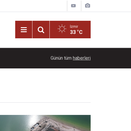
İzmir
33 °C
18:30
Bakan Yumaklı: "Son 24 yılda milli park sayısını 
Günün tüm
haberleri