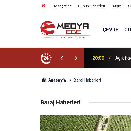
Manşetler
Günün Haberleri
Arşiv
S
ÇEVRE
G
50 bin kişi akın ediyor
24
20:00
Açık ha
Anasayfa
Baraj Haberleri
Baraj Haberleri