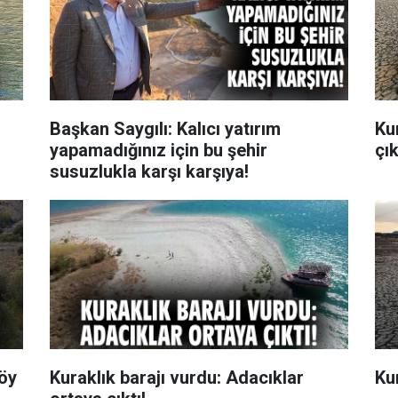
Başkan Saygılı: Kalıcı yatırım
Ku
yapamadığınız için bu şehir
çık
susuzlukla karşı karşıya!
köy
Kuraklık barajı vurdu: Adacıklar
Ku