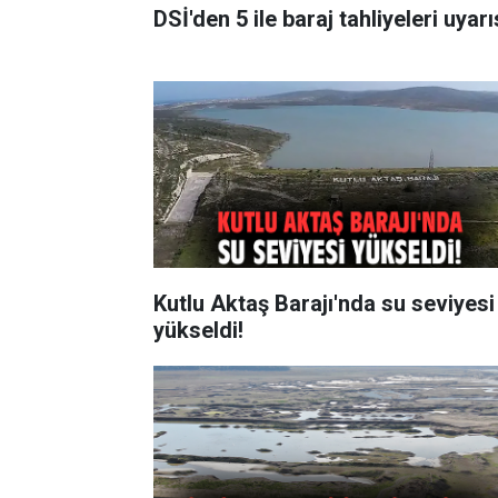
DSİ'den 5 ile baraj tahliyeleri uyarı
Kutlu Aktaş Barajı'nda su seviyesi
yükseldi!