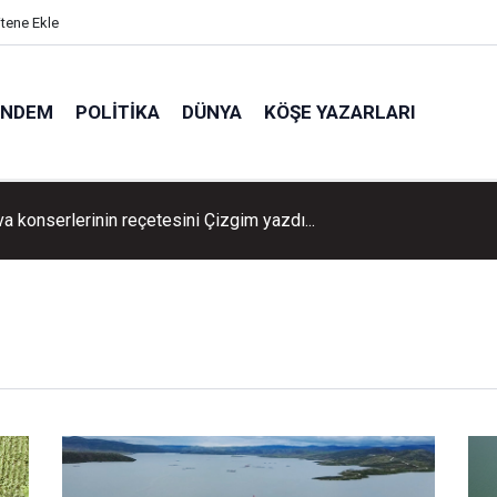
itene Ekle
ÜNDEM
POLITIKA
DÜNYA
KÖŞE YAZARLARI
va konserlerinin reçetesini Çizgim yazdı...