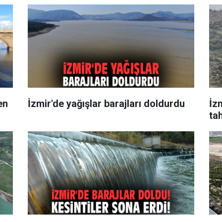
en
İzmir'de yağışlar barajları doldurdu
İzm
tah