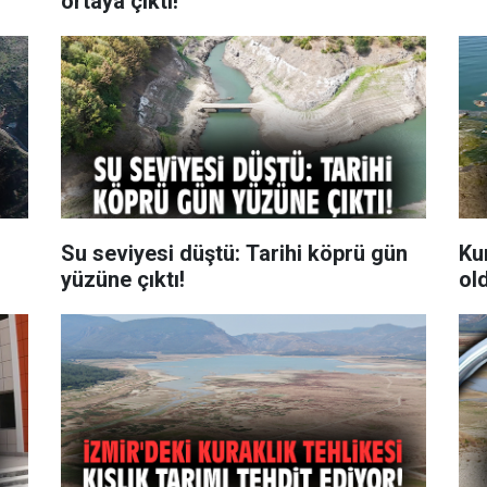
ortaya çıktı!
Su seviyesi düştü: Tarihi köprü gün
Kur
yüzüne çıktı!
ol