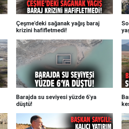
Çeşme'deki sağanak yağış baraj
So
krizini hafifletmedi!
ya
Barajda su seviyesi yüzde 6'ya
Ba
düştü!
ke