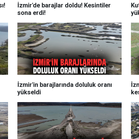
sı!
İzmir'de barajlar doldu! Kesintiler
Ku
sona erdi!
yü
İzmir'in barajlarında doluluk oranı
İz
yükseldi
kes