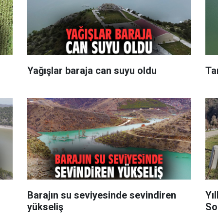
Yağışlar baraja can suyu oldu
Tar
Barajın su seviyesinde sevindiren
Yı
yükseliş
So