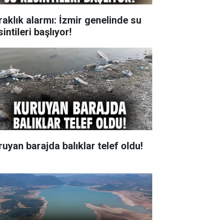
raklık alarmı: İzmir genelinde su
intileri başlıyor!
ruyan barajda balıklar telef oldu!