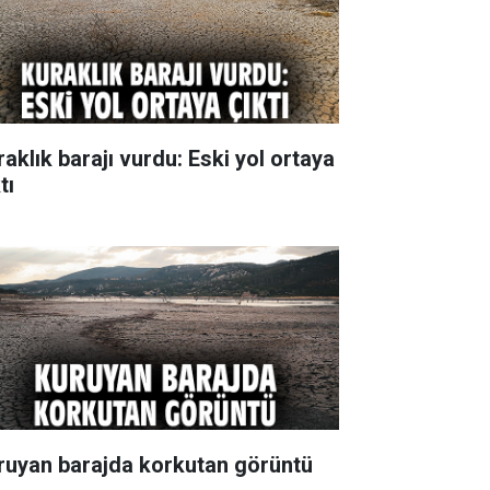
raklık barajı vurdu: Eski yol ortaya
tı
ruyan barajda korkutan görüntü