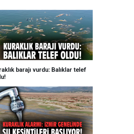
aklık barajı vurdu: Balıklar telef
du!