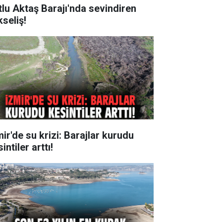
tlu Aktaş Barajı'nda sevindiren
kseliş!
mir'de su krizi: Barajlar kurudu
intiler arttı!