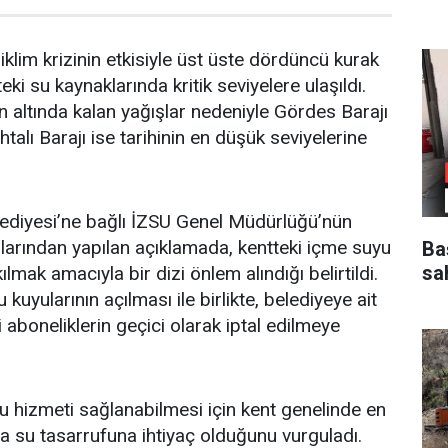
 iklim krizinin etkisiyle üst üste dördüncü kurak
tteki su kaynaklarında kritik seviyelere ulaşıldı.
 altında kalan yağışlar nedeniyle Gördes Barajı
alı Barajı ise tarihinin en düşük seviyelerine
lediyesi’ne bağlı İZSU Genel Müdürlüğü’nün
arından yapılan açıklamada, kentteki içme suyu
Ba
sa
kılmak amacıyla bir dizi önlem alındığı belirtildi.
uyularının açılması ile birlikte, belediyeye ait
aboneliklerin geçici olarak iptal edilmeye
z su hizmeti sağlanabilmesi için kent genelinde en
 su tasarrufuna ihtiyaç olduğunu vurguladı.