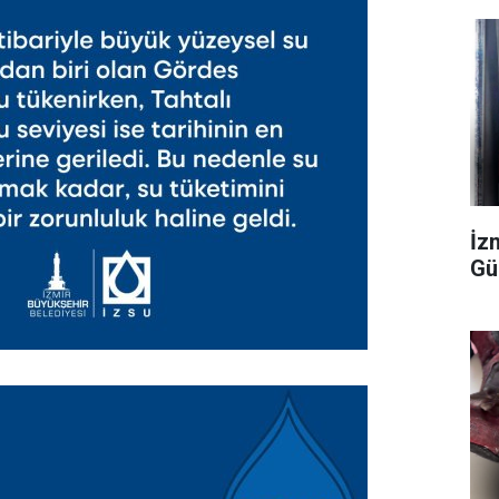
İzm
Gü