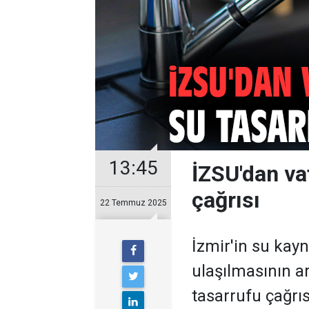
13:45
İZSU'dan va
çağrısı
22 Temmuz 2025
İzmir'in su kayn
ulaşılmasının a
tasarrufu çağrı