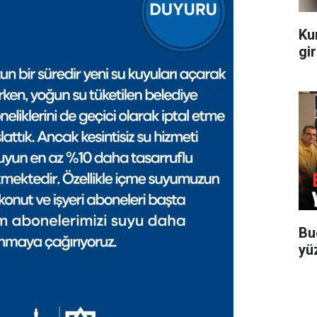
Ku
gir
Bu
yü