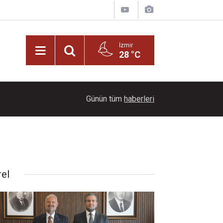
İzmir
28 °C
22:00
Ayçiçeği tarlaları ihtişamıyla görenleri büyüledi!
Günün tüm
haberleri
rel