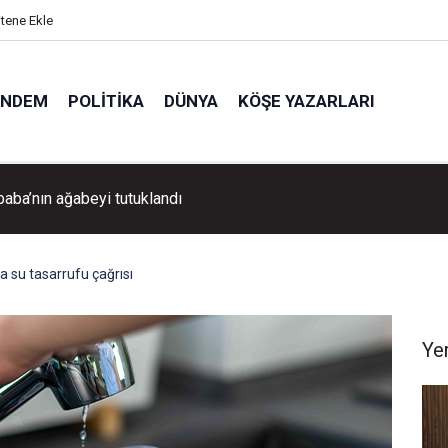
itene Ekle
ÜNDEM
POLITIKA
DÜNYA
KÖŞE YAZARLARI
Aydın Pehlivan'dan Volkan Demirel'e tebrik ziyareti!
 su tasarrufu çağrısı
Ye