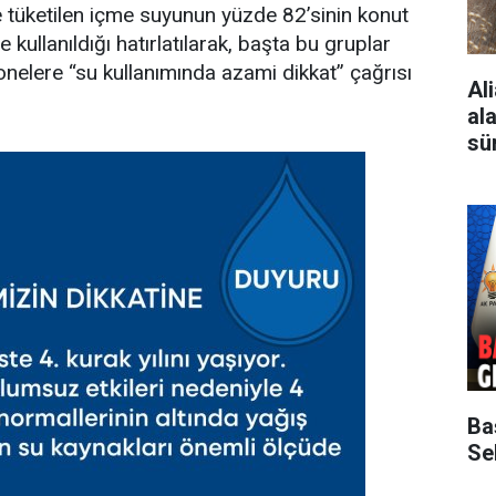
 tüketilen içme suyunun yüzde 82’sinin konut
 kullanıldığı hatırlatılarak, başta bu gruplar
elere “su kullanımında azami dikkat” çağrısı
Al
al
sü
Ba
Sek