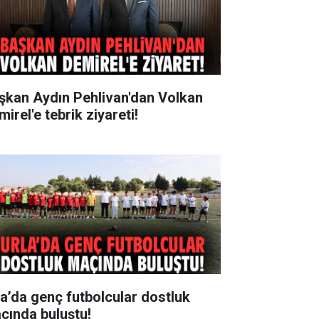
şkan Aydın Pehlivan'dan Volkan
irel'e tebrik ziyareti!
la’da genç futbolcular dostluk
çında buluştu!