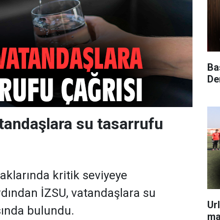
Ba
Dem
tandaşlara su tasarrufu
aklarında kritik seviyeye
rdından İZSU, vatandaşlara su
Ur
sında bulundu.
ma