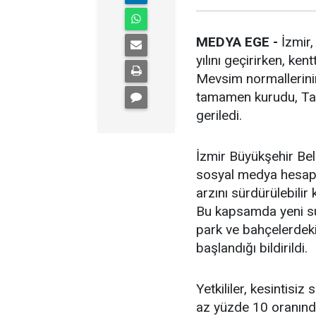
MEDYA EGE -
İzmir,
yılını geçirirken, ken
Mevsim normallerinin
tamamen kurudu, Taht
geriledi.
İzmir Büyükşehir Be
sosyal medya hesapl
arzını sürdürülebilir 
Bu kapsamda yeni su k
park ve bahçelerdeki 
başlandığı bildirildi.
Yetkililer, kesintisi
az yüzde 10 oranında