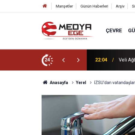
Manşetler
Günün Haberleri
Arşiv
S
ÇEVRE
G
dı
24
22:00
Başkan 
Anasayfa
Yerel
İZSU'dan vatandaşlara