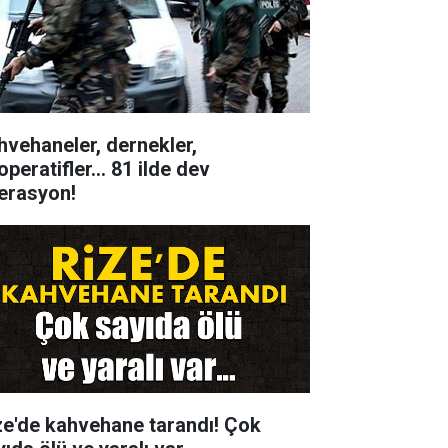
hvehaneler, dernekler,
peratifler... 81 ilde dev
erasyon!
ze'de kahvehane tarandı! Çok