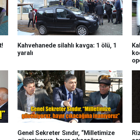
t!
Kahvehanede silahlı kavga: 1 ölü, 1
Ka
yaralı
koo
op
Genel Sekreter Sındır, “Milletimize
Ri