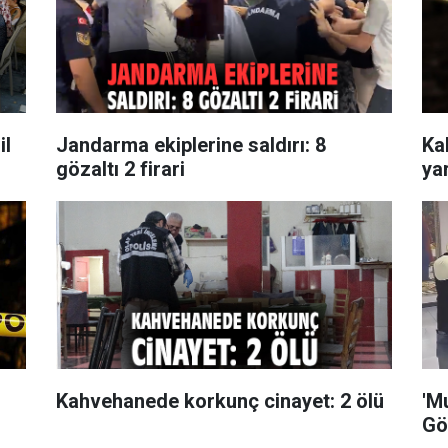
il
Jandarma ekiplerine saldırı: 8
Kah
gözaltı 2 firari
yar
Kahvehanede korkunç cinayet: 2 ölü
'M
Gö