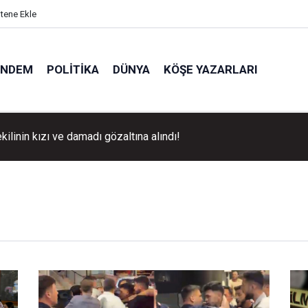
itene Ekle
ÜNDEM
POLITIKA
DÜNYA
KÖŞE YAZARLARI
istifalar sonrası ilk meclis toplandı