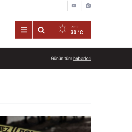
İzmir
30 °C
11:06
Sokak Senin Olimpiyatları’nda final heyecanı yak
Günün tüm
haberleri