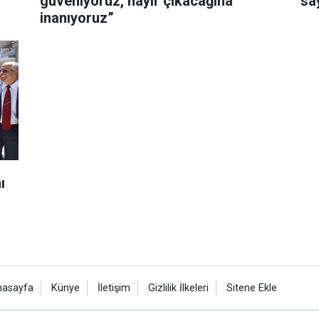
güveniyoruz, hayır çıkacağına
say
inanıyoruz”
ı
nasayfa
Künye
İletişim
Gizlilik İlkeleri
Sitene Ekle