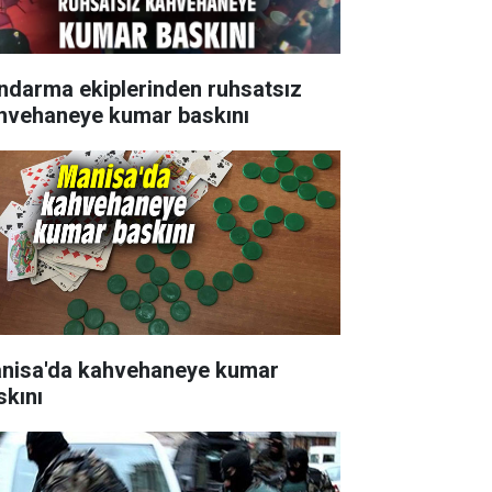
ndarma ekiplerinden ruhsatsız
hvehaneye kumar baskını
nisa'da kahvehaneye kumar
skını