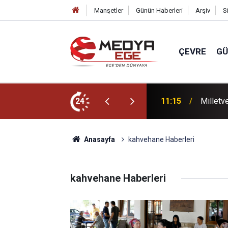
Manşetler
Günün Haberleri
Arşiv
S
ÇEVRE
G
zaltına alındı!
24
11:15
Urla’da 
Anasayfa
kahvehane Haberleri
kahvehane Haberleri