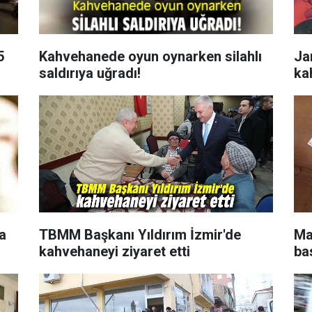
5
Kahvehanede oyun oynarken silahlı
Ja
saldırıya uğradı!
ka
a
TBMM Başkanı Yıldırım İzmir'de
Ma
kahvehaneyi ziyaret etti
ba