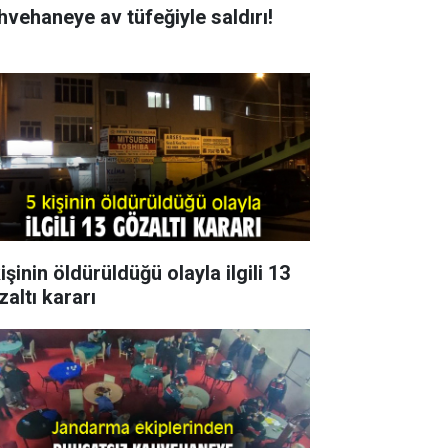
hvehaneye av tüfeğiyle saldırı!
işinin öldürüldüğü olayla ilgili 13
zaltı kararı