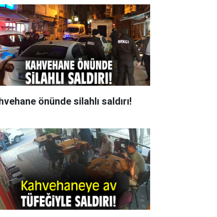
hvehane önünde silahlı saldırı!