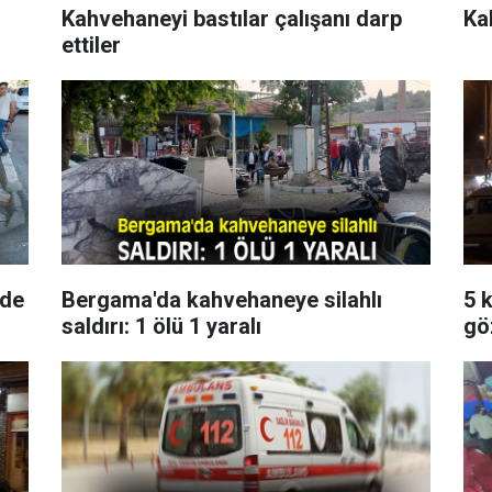
Kahvehaneyi bastılar çalışanı darp
Ka
ettiler
rde
Bergama'da kahvehaneye silahlı
5 k
saldırı: 1 ölü 1 yaralı
gö