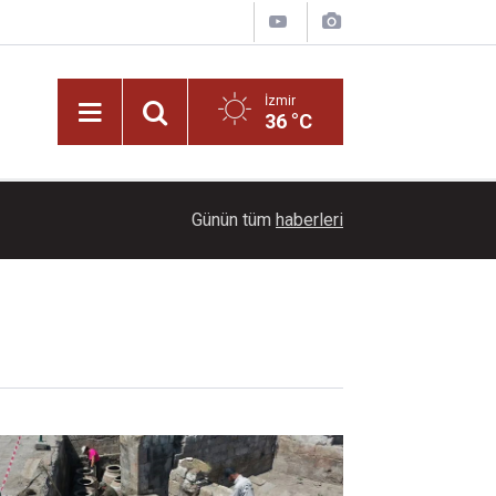
İzmir
36 °C
13:00
Konak Belediyesi yeni yaşam alanını hizmete aç
Günün tüm
haberleri