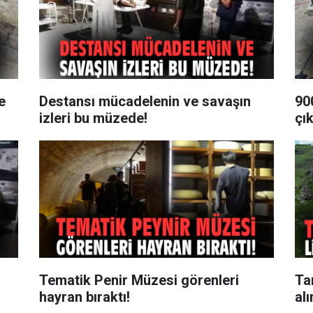
e
Destansı mücadelenin ve savaşın
90
izleri bu müzede!
çık
Tematik Penir Müzesi görenleri
Ta
hayran bıraktı!
al