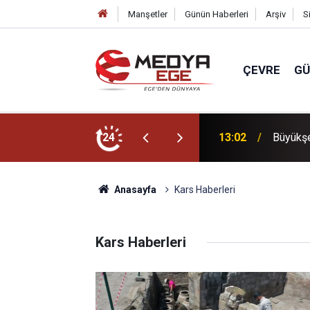
Manşetler
Günün Haberleri
Arşiv
S
ÇEVRE
G
ya hizmet verdik!
24
13:02
Büyükşe
Anasayfa
Kars Haberleri
Kars Haberleri