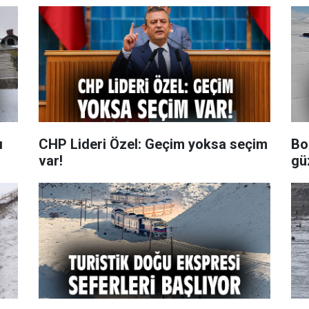
ı
CHP Lideri Özel: Geçim yoksa seçim
Bo
var!
güz