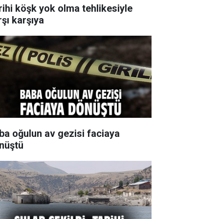
rihi köşk yok olma tehlikesiyle
rşı karşıya
ba oğulun av gezisi faciaya
nüştü