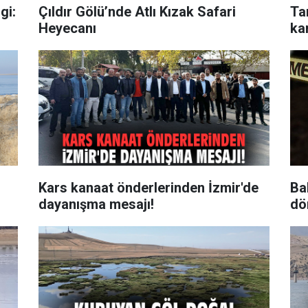
gi:
Çıldır Gölü’nde Atlı Kızak Safari
Ta
Heyecanı
ka
Kars kanaat önderlerinden İzmir'de
Ba
dayanışma mesajı!
dö