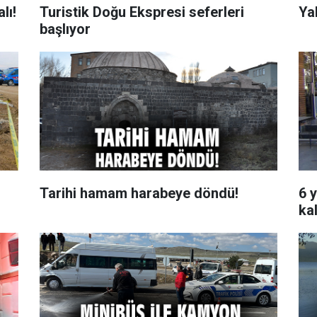
lı!
Turistik Doğu Ekspresi seferleri
Ya
başlıyor
Tarihi hamam harabeye döndü!
6 
kal