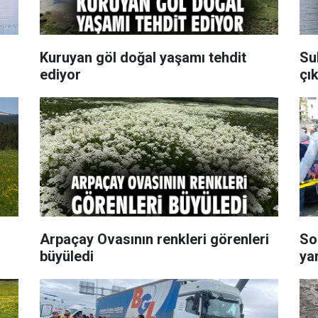
Kuruyan göl doğal yaşamı tehdit
Su
ediyor
çık
Arpaçay Ovasının renkleri görenleri
So
büyüledi
yar