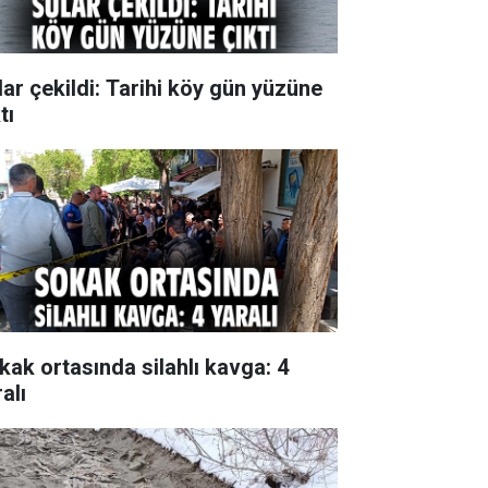
lar çekildi: Tarihi köy gün yüzüne
tı
kak ortasında silahlı kavga: 4
alı