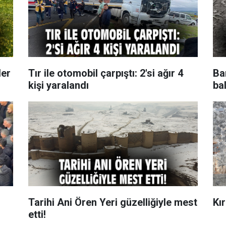
ler
Tır ile otomobil çarpıştı: 2'si ağır 4
Ba
kişi yaralandı
bal
Tarihi Ani Ören Yeri güzelliğiyle mest
Kı
etti!