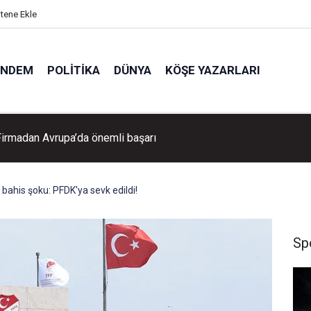
itene Ekle
ÜNDEM
POLITIKA
DÜNYA
KÖŞE YAZARLARI
 Firmadan Avrupa’da önemli başarı
 bahis şoku: PFDK'ya sevk edildi!
Sp