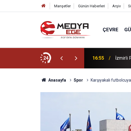
Manşetler
Günün Haberleri
Arşiv
S
ÇEVRE
G
z tatili süprizi
24
16:55
İzmirli
Anasayfa
Spor
Karşıyakalı futbolcuya