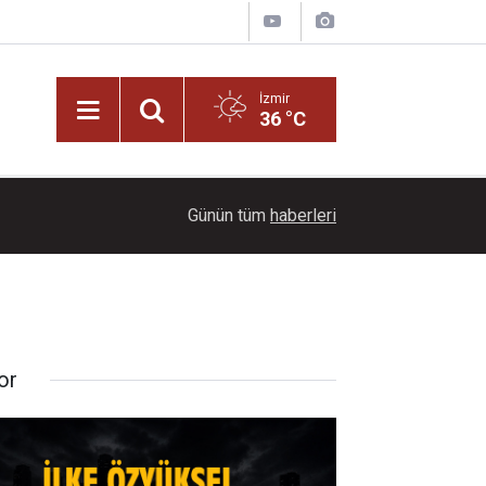
İzmir
36 °C
15:38
Babasını ziyarete giderken kazada hayatını kayb
Günün tüm
haberleri
or