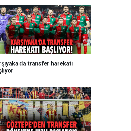
rşıyaka'da transfer harekatı
şlıyor