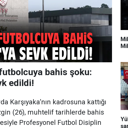
Mil
Mi
 futbolcuya bahis şoku:
k edildi!
rda Karşıyaka’nın kadrosuna kattığı
in (26), muhtelif tarihlerde bahis
Yü
esiyle Profesyonel Futbol Disiplin
şa