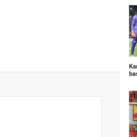
Ka
ba