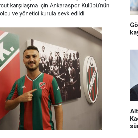
vcut karşılaşma için Ankaraspor Kulübü'nün
olcu ve yönetici kurula sevk edildi.
Gö
ka
Al
Ka
sü