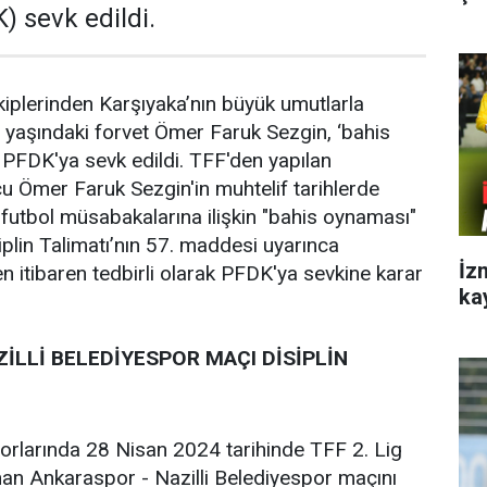
) sevk edildi.
kiplerinden Karşıyaka’nın büyük umutlarla
 yaşındaki forvet Ömer Faruk Sezgin, ‘bahis
PFDK'ya sevk edildi. TFF'den yapılan
u Ömer Faruk Sezgin'in muhtelif tarihlerde
futbol müsabakalarına ilişkin "bahis oynaması"
iplin Talimatı’nın 57. maddesi uyarınca
İz
n itibaren tedbirli olarak PFDK'ya sevkine karar
ka
İLLİ BELEDİYESPOR MAÇI DİSİPLİN
orlarında 28 Nisan 2024 tarihinde TFF 2. Lig
an Ankaraspor - Nazilli Belediyespor maçını