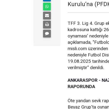
Kurulu’na (PFDK
TFF 3. Lig 4. Grup e
kadrosuna kattığı 26
oynaması’ nedeniyle 
açıklamada, "Futbolc
misli.com üzerinden 
nedeniyle Futbol Dis
19.08.2025 tarihinde
verilmiştir" denildi.
ANKARASPOR - NAZ
RAPORUNDA
Öte yandan sevk rap
Beyaz Grup'ta oynan