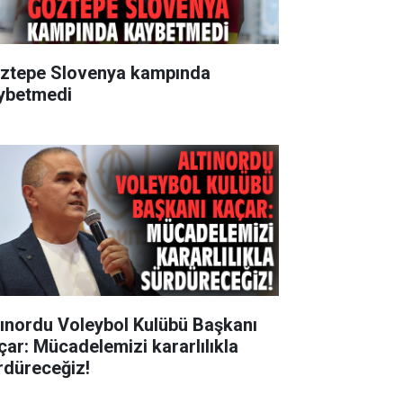
ztepe Slovenya kampında
ybetmedi
tınordu Voleybol Kulübü Başkanı
çar: Mücadelemizi kararlılıkla
rdüreceğiz!