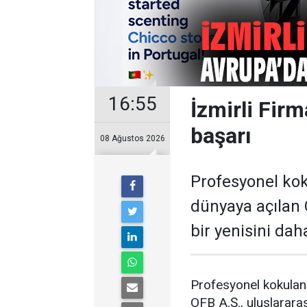
16:55
İzmirli Fir
başarı
08 Ağustos 2026
Profesyonel ko
dünyaya açılan O
bir yenisini dah
Profesyonel kokulan
OFB A.Ş., uluslararas