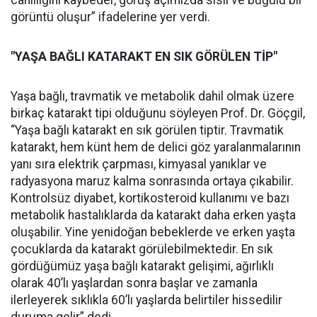
canlılığını kaybeder, görüş açımızda sisli ve buğulu bir
görüntü oluşur” ifadelerine yer verdi.
"YAŞA BAĞLI KATARAKT EN SIK GÖRÜLEN TİP"
Yaşa bağlı, travmatik ve metabolik dahil olmak üzere
birkaç katarakt tipi olduğunu söyleyen Prof. Dr. Göçgil,
“Yaşa bağlı katarakt en sık görülen tiptir. Travmatik
katarakt, hem künt hem de delici göz yaralanmalarının
yanı sıra elektrik çarpması, kimyasal yanıklar ve
radyasyona maruz kalma sonrasında ortaya çıkabilir.
Kontrolsüz diyabet, kortikosteroid kullanımı ve bazı
metabolik hastalıklarda da katarakt daha erken yaşta
oluşabilir. Yine yenidoğan bebeklerde ve erken yaşta
çocuklarda da katarakt görülebilmektedir. En sık
gördüğümüz yaşa bağlı katarakt gelişimi, ağırlıklı
olarak 40’lı yaşlardan sonra başlar ve zamanla
ilerleyerek sıklıkla 60’lı yaşlarda belirtiler hissedilir