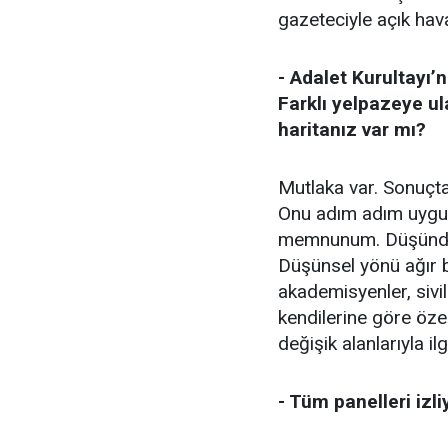
gazeteciyle açık hava
- Adalet Kurultayı
Farklı yelpazeye ul
haritanız var mı?
Mutlaka var. Sonuçta
Onu adım adım uygul
memnunum. Düşündüğ
Düşünsel yönü ağır 
akademisyenler, sivil 
kendilerine göre özel
değişik alanlarıyla ilg
- Tüm panelleri izli