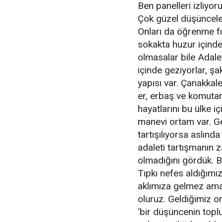
Ben panelleri izliyo
Çok güzel düşünceler
Onları da öğrenme fır
sokakta huzur içinde
olmasalar bile Adale
içinde geziyorlar, şa
yapısı var. Çanakkal
er, erbaş ve komutan
hayatlarını bu ülke iç
manevi ortam var. Ge
tartışılıyorsa aslın
adaleti tartışmanın 
olmadığını gördük. B
Tıpkı nefes aldığımız
aklımıza gelmez ama 
oluruz. Geldiğimiz o
‘bir düşüncenin topl