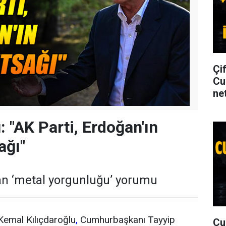
Çi
Cu
net
: "AK Parti, Erdoğan'ın
ağı"
an ‘metal yorgunluğu’ yorumu
emal Kılıçdaroğlu
,
Cumhurbaşkanı Tayyip
Cu