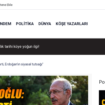
itene Ekle
ÜNDEM
POLITIKA
DÜNYA
KÖŞE YAZARLARI
llık tarihi köye yoğun ilgi!
rti, Erdoğan'ın siyasal tutsağı"
Pol