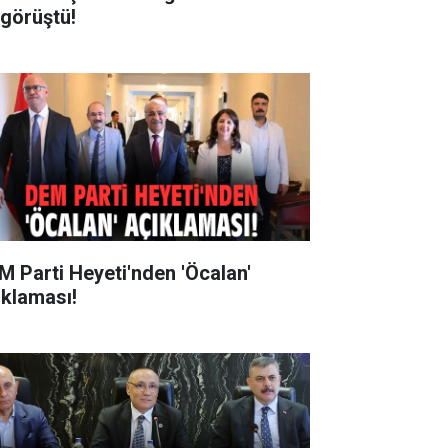
 görüştü!
M Parti Heyeti'nden 'Öcalan'
ıklaması!