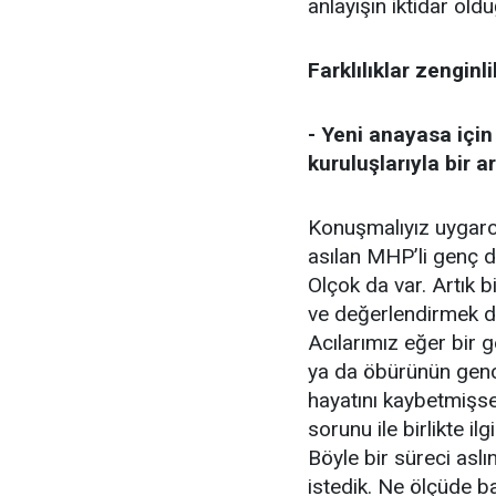
anlayışın iktidar oldu
Farklılıklar zenginli
- Yeni anayasa için
kuruluşlarıyla bir 
Konuşmalıyız uygarca
asılan MHP’li genç 
Olçok da var. Artık b
ve değerlendirmek d
Acılarımız eğer bir
ya da öbürünün genc
hayatını kaybetmişs
sorunu ile birlikte i
Böyle bir süreci asl
istedik. Ne ölçüde 