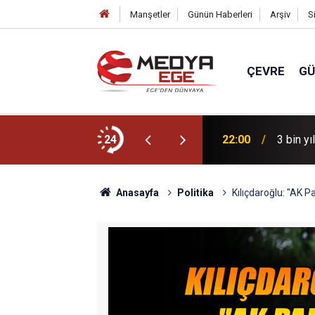
Manşetler
Günün Haberleri
Arşiv
S
ÇEVRE
G
r için sahada
24
22:00
3 bin yı
Anasayfa
Politika
Kılıçdaroğlu: "AK Pa