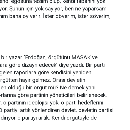
 kendi egosuna teslim olup, kendi tabanını yok
yor. Şunun için yok sayıyor, ben ne yaparsam
m bana oy verir. İster döverim, ister söverim,
 bir yazar ‘Erdoğan, örgütünü MASAK ve
ara göre dizayn edecek’ diye yazdı. Bir parti
len raporlara göre kendisini yeniden
rgütten hayır gelmez. Orası devletin
men olduğu bir örgüt mü? Ne demek yani
rına göre partinin yöneticileri belirlenecek.
 o partinin ideolojisi yok, o parti hedeflerini
O partiyi artık yönlendiren devlet, devletin partisi
ndiriyor o partiyi artık. Kendi örgütüyle de