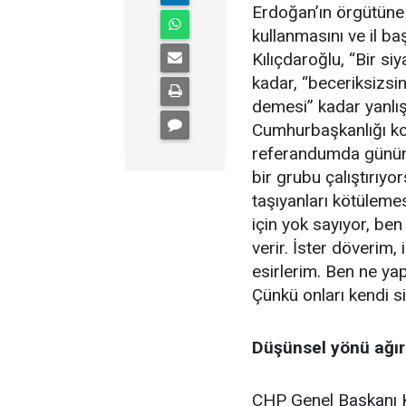
Erdoğan’ın örgütüne 
kullanmasını ve il baş
Kılıçdaroğlu, “Bir si
kadar, “beceriksizsi
demesi” kadar yanlış
Cumhurbaşkanlığı ko
referandumda günün 2
bir grubu çalıştırıy
taşıyanları kötülemes
için yok sayıyor, b
verir. İster döverim,
esirlerim. Ben ne ya
Çünkü onları kendi si
Düşünsel yönü ağır
CHP Genel Başkanı Kı