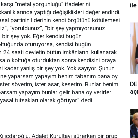
karşı “metal yorgunluğu” ifadelerini
ile
kanlıklarında yaptığı değişiklikleri değerlendirdi.
yasal partinin liderinin kendi örgütünü kötülemesi
niz”, “yoruldunuz”, “bir şey yapmıyorsunuz
 bir şey yok. Eğer kendisi bugün
ltuğunda oturuyorsa, kendisi bugün
4 saati devletin bütün imkânlarını kullanarak
orsa o koltuğa oturduktan sonra kendisini oraya
i kadar yanlış bir şey yok. Yok sayıyor. Şunun
en ne yaparsam yapayım benim tabanım bana oy
DE
 ister söverim, ister asar, keserim. Bunlar benim
aç
parsam yapayım bunlar gelir bana oy verirler.
yasal tutsakları olarak görüyor” dedi.
lıçdaroğlu, Adalet Kurultayı sürerken bir grup