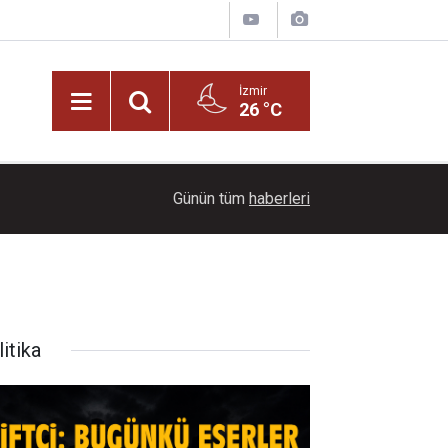
İzmir
26 °C
21:00
Başkan İlkay Çiçek tutuklandı!
Günün tüm
haberleri
itika