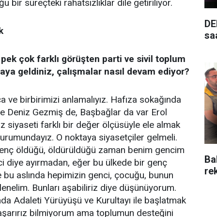
ğu bir süreçteki rahatsızlıklar dile getiriliyor.
DE
k
saa
 pek çok farklı görüşten parti ve sivil toplum
araya geldiniz, çalışmalar nasıl devam ediyor?
 ve birbirimizi anlamalıyız. Hafıza sokağında
de Deniz Gezmiş de, Başbağlar da var Erol
iz siyaseti farklı bir değer ölçüsüyle ele almak
urumundayız. O noktaya siyasetçiler gelmeli.
 genç öldüğü, öldürüldüğü zaman benim gencim
Ba
i diye ayırmadan, eğer bu ülkede bir genç
re
e bu aslında hepimizin genci, çocuğu, bunun
lgilenelim. Bunları aşabiliriz diye düşünüyorum.
ında Adaleti Yürüyüşü ve Kurultayı ile başlatmak
başarırız bilmiyorum ama toplumun desteğini