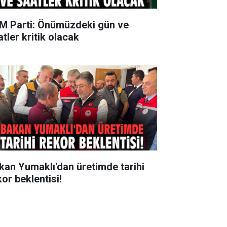
M Parti: Önümüzdeki gün ve
tler kritik olacak
kan Yumaklı'dan üretimde tarihi
kor beklentisi!