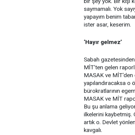
bir şey yok. Bir kişi
saymamalı. Yok sayı
yapayım benim tabanı
ister asar, keserim.
‘Hayır gelmez’
Sabah gazetesinden
MİT’ten gelen raporl
MASAK ve MİT’den ge
yapılandıracaksa o ö
bürokratlarının ege
MASAK ve MİT raporla
Bu şu anlama geliyor,
ilkelerini kaybetmiş. 
artık o. Devlet yönle
kavgalı.