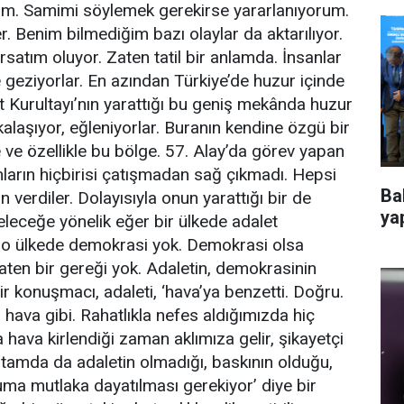
rum. Samimi söylemek gerekirse yararlanıyorum.
. Benim bilmediğim bazı olaylar da aktarılıyor.
satım oluyor. Zaten tatil bir anlamda. İnsanlar
 geziyorlar. En azından Türkiye’de huzur içinde
t Kurultayı’nın yarattığı bu geniş mekânda huzur
kalaşıyor, eğleniyorlar. Buranın kendine özgü bir
e ve özellikle bu bölge. 57. Alay’da görev yapan
ların hiçbirisi çatışmadan sağ çıkmadı. Hepsi
Ba
in verdiler. Dolayısıyla onun yarattığı bir de
ya
leceğe yönelik eğer bir ülkede adalet
da o ülkede demokrasi yok. Demokrasi olsa
zaten bir gereği yok. Adaletin, demokrasinin
ir konuşmacı, adaleti, ‘hava’ya benzetti. Doğru.
 hava gibi. Rahatlıkla nefes aldığımızda hiç
hava kirlendiği zaman aklımıza gelir, şikayetçi
rtamda da adaletin olmadığı, baskının olduğu,
uma mutlaka dayatılması gerekiyor’ diye bir