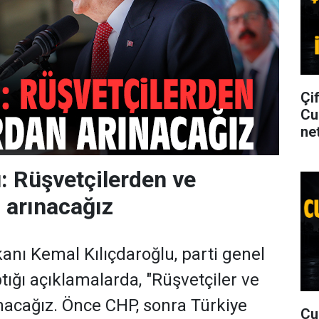
Çi
Cu
net
u: Rüşvetçilerden ve
n arınacağız
nı Kemal Kılıçdaroğlu, parti genel
ığı açıklamalarda, "Rüşvetçiler ve
ınacağız. Önce CHP, sonra Türkiye
Cu