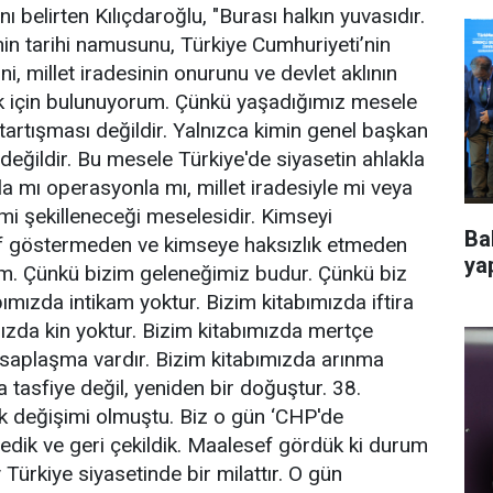
ını belirten Kılıçdaroğlu, "Burası halkın yuvasıdır.
n tarihi namusunu, Türkiye Cumhuriyeti’nin
i, millet iradesinin onurunu ve devlet aklının
 için bulunuyorum. Çünkü yaşadığımız mesele
 tartışması değildir. Yalnızca kimin genel başkan
değildir. Bu mesele Türkiye'de siyasetin ahlakla
la mı operasyonla mı, millet iradesiyle mi veya
mi şekilleneceği meselesidir. Kimseyi
Ba
f göstermeden ve kimseye haksızlık etmeden
ya
m. Çünkü bizim geleneğimiz budur. Çünkü biz
bımızda intikam yoktur. Bizim kitabımızda iftira
mızda kin yoktur. Bizim kitabımızda mertçe
esaplaşma vardır. Bizim kitabımızda arınma
 tasfiye değil, yeniden bir doğuştur. 38.
k değişimi olmuştu. Biz o gün ‘CHP'de
edik ve geri çekildik. Maalesef gördük ki durum
y Türkiye siyasetinde bir milattır. O gün