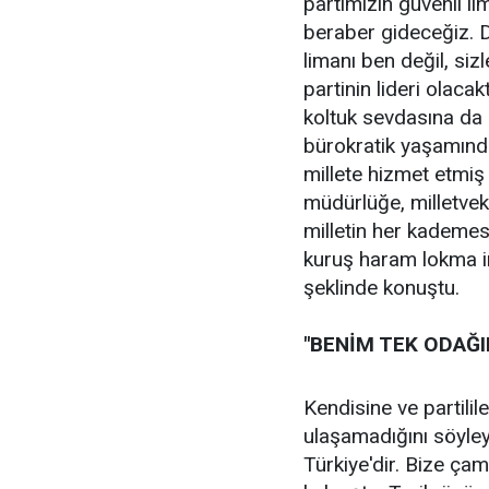
partimizin güvenli l
beraber gideceğiz. 
limanı ben değil, siz
partinin lideri olacak
koltuk sevdasına da
bürokratik yaşamın
millete hizmet etmiş
müdürlüğe, milletvek
milletin her kademe
kuruş haram lokma i
şeklinde konuştu.
"BENİM TEK ODAĞI
Kendisine ve partili
ulaşamadığını söyley
Türkiye'dir. Bize ça