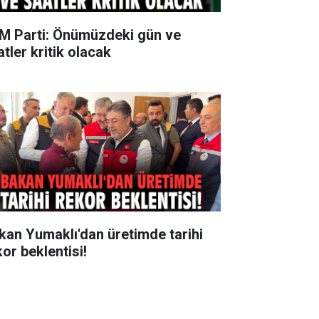
M Parti: Önümüzdeki gün ve
tler kritik olacak
kan Yumaklı'dan üretimde tarihi
kor beklentisi!