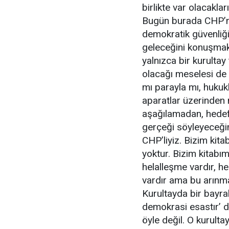
birlikte var olacaklar
Bugün burada CHP’ni
demokratik güvenliğin
geleceğini konuşmak
yalnızca bir kurultay
olacağı meselesi de 
mı parayla mı, hukuk
aparatlar üzerinden 
aşağılamadan, hede
gerçeği söyleyeceği
CHP’liyiz. Bizim kita
yoktur. Bizim kitabı
helalleşme vardır, h
vardır ama bu arınma
Kurultayda bir bayra
demokrasi esastır’ d
öyle değil. O kurulta