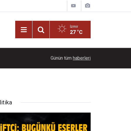
İzmir
27 °C
21:00
Başkan İlkay Çiçek tutuklandı!
Günün tüm
haberleri
itika