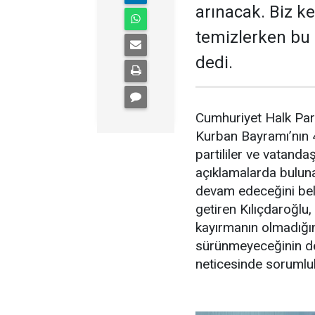
arınacak. Biz k
temizlerken bu 
dedi.
Cumhuriyet Halk Par
Kurban Bayramı’nın 
partililer ve vatanda
açıklamalarda buluna
devam edeceğini beli
getiren Kılıçdaroğlu,
kayırmanın olmadığı
sürünmeyeceğinin de ö
neticesinde sorumlul