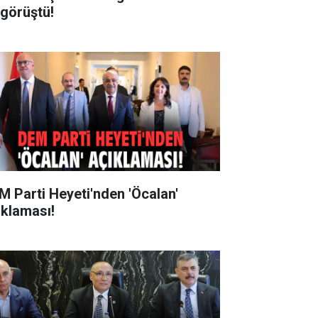
 görüştü!
M Parti Heyeti'nden 'Öcalan'
ıklaması!