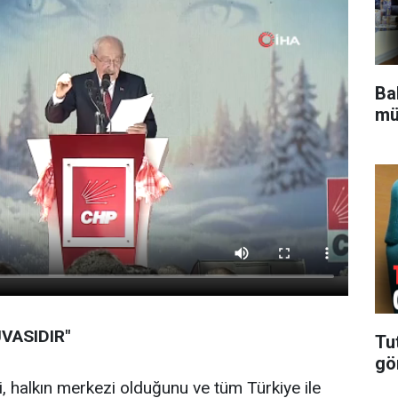
Bak
mü
VASIDIR"
Tu
gö
i, halkın merkezi olduğunu ve tüm Türkiye ile