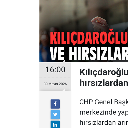
16:00
Kılıçdaroğl
hırsızlarda
30 Mayıs 2026
CHP Genel Başka
merkezinde yapt
hırsızlardan ar