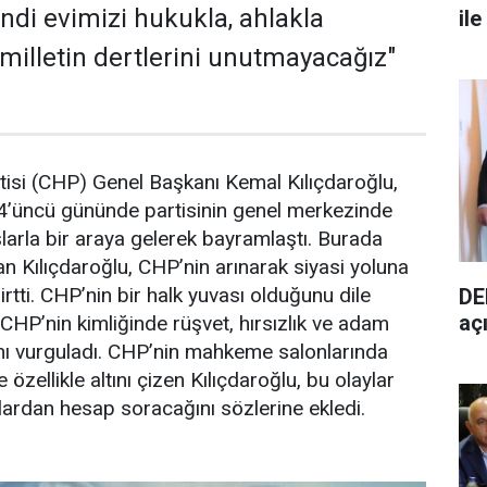
endi evimizi hukukla, ahlakla
ile
milletin dertlerini unutmayacağız"
tisi (CHP) Genel Başkanı Kemal Kılıçdaroğlu,
4’üncü gününde partisinin genel merkezinde
şlarla bir araya gelerek bayramlaştı. Burada
n Kılıçdaroğlu, CHP’nin arınarak siyasi yoluna
rtti. CHP’nin bir halk yuvası olduğunu dile
DE
aç
 CHP’nin kimliğinde rüşvet, hırsızlık ve adam
nı vurguladı. CHP’nin mahkeme salonlarında
zellikle altını çizen Kılıçdaroğlu, bu olaylar
ardan hesap soracağını sözlerine ekledi.