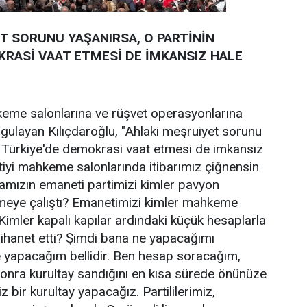
T SORUNU YAŞANIRSA, O PARTİNİN
KRASİ VAAT ETMESİ DE İMKANSIZ HALE
eme salonlarına ve rüşvet operasyonlarına
ulayan Kılıçdaroğlu, "Ahlaki meşruiyet sorunu
n Türkiye'de demokrasi vaat etmesi de imkansız
rtiyi mahkeme salonlarında itibarımız çiğnensin
amızın emaneti partimizi kimler pavyon
eye çalıştı? Emanetimizi kimler mahkeme
Kimler kapalı kapılar ardındaki küçük hesaplarla
la ihanet etti? Şimdi bana ne yapacağımı
e yapacağım bellidir. Ben hesap soracağım,
Sonra kurultay sandığını en kısa sürede önünüze
 bir kurultay yapacağız. Partililerimiz,