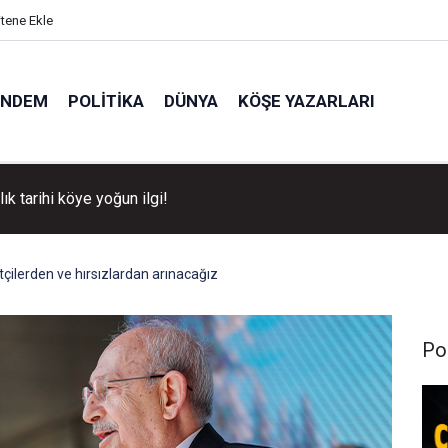
itene Ekle
ÜNDEM
POLITIKA
DÜNYA
KÖŞE YAZARLARI
llık tarihi köye yoğun ilgi!
tçilerden ve hırsızlardan arınacağız
Pol