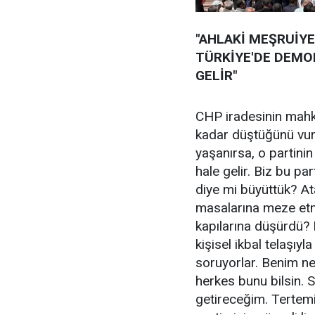
"AHLAKİ MEŞRUİYE
TÜRKİYE'DE DEMO
GELİR"
CHP iradesinin mahk
kadar düştüğünü vurg
yaşanırsa, o partini
hale gelir. Biz bu pa
diye mi büyüttük? At
masalarına meze etm
kapılarına düşürdü? 
kişisel ikbal telaşıy
soruyorlar. Benim n
herkes bunu bilsin. 
getireceğim. Tertemiz