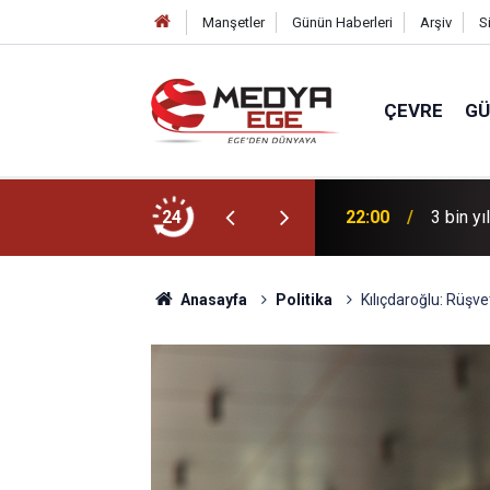
Manşetler
Günün Haberleri
Arşiv
S
ÇEVRE
G
r için sahada
24
22:00
3 bin yı
Anasayfa
Politika
Kılıçdaroğlu: Rüşve