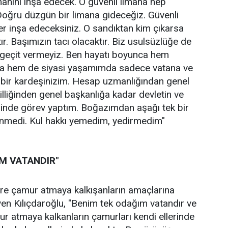
imanını inşa edecek. O güvenli limana hep
Doğru düzgün bir limana gideceğiz. Güvenli
ler inşa edeceksiniz. O sandıktan kim çıkarsa
tır. Başımızın tacı olacaktır. Biz usulsüzlüğe de
 geçit vermeyiz. Ben hayatı boyunca hem
da hem de siyasi yaşamımda sadece vatana ve
 bir kardeşinizim. Hesap uzmanlığından genel
illiğinden genel başkanlığa kadar devletin ve
sinde görev yaptım. Boğazımdan aşağı tek bir
nmedi. Kul hakkı yemedim, yedirmedim"
M VATANDIR"
lere çamur atmaya kalkışanların amaçlarına
en Kılıçdaroğlu, "Benim tek odağım vatandır ve
mur atmaya kalkanların çamurları kendi ellerinde