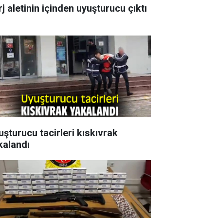
j aletinin içinden uyuşturucu çıktı
uşturucu tacirleri kıskıvrak
kalandı