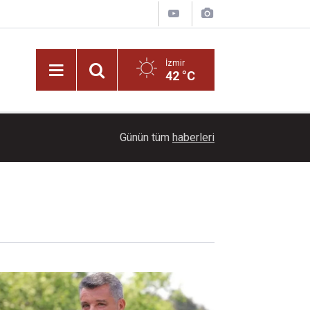
İzmir
42 °C
Bennu Gerede kimdir? Fotoğraf sanatçılığından 
17:00
Günün tüm
haberleri
yaşam