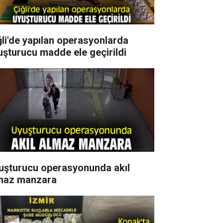
ğli'de yapılan operasyonlarda
uşturucu madde ele geçirildi
uşturucu operasyonunda akıl
maz manzara