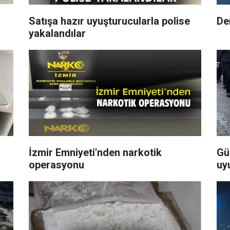
Satışa hazır uyuşturucularla polise
De
yakalandılar
İzmir Emniyeti'nden narkotik
Gü
operasyonu
uy