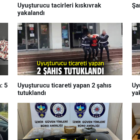
Uyuşturucu tacirleri kıskıvrak
Şar
yakalandı
: 5
Uyuşturucu ticareti yapan 2 şahıs
Uy
tutuklandı
ya