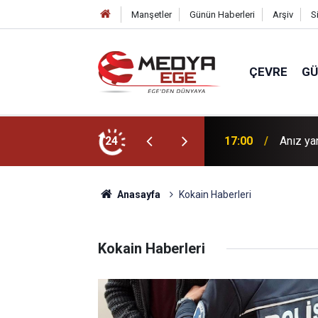
Manşetler
Günün Haberleri
Arşiv
S
ÇEVRE
G
i Çizgim yazdı...
24
17:00
Anız ya
Anasayfa
Kokain Haberleri
Kokain Haberleri