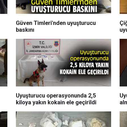
Güven Timleri'nden uyuşturucu
Çi
baskını
uy
Uyuşturucu operasyonunda 2,5
Uy
kiloya yakın kokain ele geçirildi
al