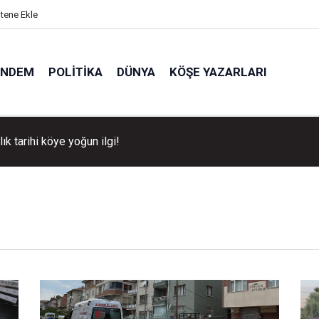
itene Ekle
ÜNDEM
POLITIKA
DÜNYA
KÖŞE YAZARLARI
llık tarihi köye yoğun ilgi!