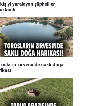
kişiyi yaralayan şüpheliler
tuklandı
rosların zirvesinde saklı doğa
rikası