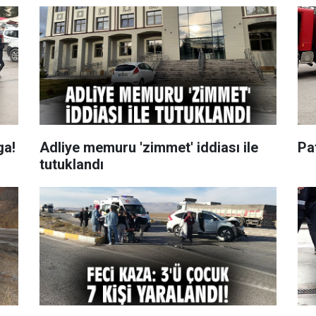
ga!
Adliye memuru 'zimmet' iddiası ile
Pa
tutuklandı