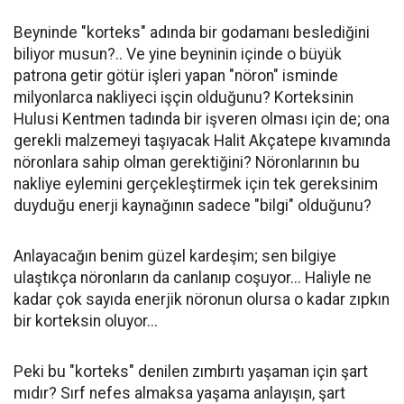
Beyninde "korteks" adında bir godamanı beslediğini
biliyor musun?.. Ve yine beyninin içinde o büyük
patrona getir götür işleri yapan "nöron" isminde
milyonlarca nakliyeci işçin olduğunu? Korteksinin
Hulusi Kentmen tadında bir işveren olması için de; ona
gerekli malzemeyi taşıyacak Halit Akçatepe kıvamında
nöronlara sahip olman gerektiğini? Nöronlarının bu
nakliye eylemini gerçekleştirmek için tek gereksinim
duyduğu enerji kaynağının sadece "bilgi" olduğunu?
Anlayacağın benim güzel kardeşim; sen bilgiye
ulaştıkça nöronların da canlanıp coşuyor... Haliyle ne
kadar çok sayıda enerjik nöronun olursa o kadar zıpkın
bir korteksin oluyor...
Peki bu "korteks" denilen zımbırtı yaşaman için şart
mıdır? Sırf nefes almaksa yaşama anlayışın, şart