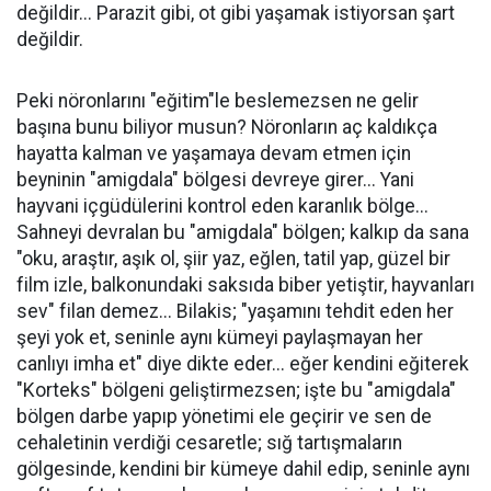
değildir... Parazit gibi, ot gibi yaşamak istiyorsan şart
değildir.
Peki nöronlarını "eğitim"le beslemezsen ne gelir
başına bunu biliyor musun? Nöronların aç kaldıkça
hayatta kalman ve yaşamaya devam etmen için
beyninin "amigdala" bölgesi devreye girer... Yani
hayvani içgüdülerini kontrol eden karanlık bölge...
Sahneyi devralan bu "amigdala" bölgen; kalkıp da sana
"oku, araştır, aşık ol, şiir yaz, eğlen, tatil yap, güzel bir
film izle, balkonundaki saksıda biber yetiştir, hayvanları
sev" filan demez... Bilakis; "yaşamını tehdit eden her
şeyi yok et, seninle aynı kümeyi paylaşmayan her
canlıyı imha et" diye dikte eder... eğer kendini eğiterek
"Korteks" bölgeni geliştirmezsen; işte bu "amigdala"
bölgen darbe yapıp yönetimi ele geçirir ve sen de
cehaletinin verdiği cesaretle; sığ tartışmaların
gölgesinde, kendini bir kümeye dahil edip, seninle aynı