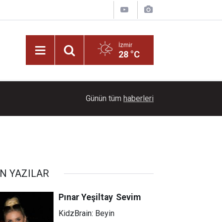
İzmir
28 °C
22:00
Bornova Belediyesi’nden gençlere 'Altın Bilezik' 
Günün tüm
haberleri
N YAZILAR
Pınar Yeşiltay
Sevim
KidzBrain: Beyin