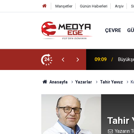
Manşetler
Günün Haberleri
Arşiv
S
ÇEVRE
G
endiriyor hem öğretiyor
24
22:30
Başkan 
Anasayfa
Yazarlar
Tahir Yavuz
K
Tahir
Yazarın T