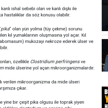
anlı ishal sebebi olan ve kanlı dışkı ile
a hastalıklar da söz konusu olabilir.
”
pika
” olan yün yolma (tüy çekme) sorunu
ilen kıl yumaklarının oluşmasına yol açar. Kıl
 (abomasum) mukozayı nekroze ederek ülser ve
lir.
nları, özellikle
Clostridium perfringens
ve
cum
mide ülserine yol açan mikroorganizmalardır.
ı verilen mikroorganizma da mide ülseri
rşımıza çıkar.
e yine bir çeşit pika olgusu ile toprak yiyen