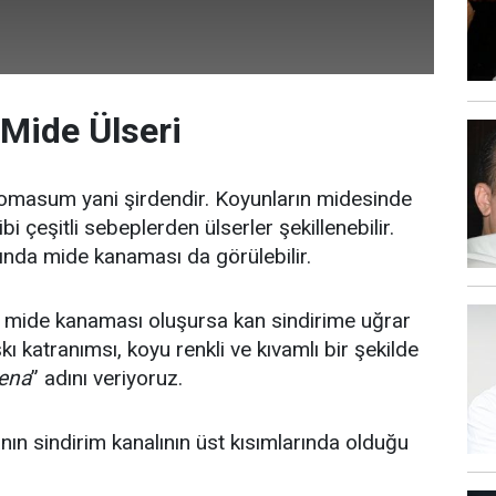
Mide Ülseri
masum yani şirdendir. Koyunların midesinde
ibi çeşitli sebeplerden ülserler şekillenebilir.
rında mide kanaması da görülebilir.
e mide kanaması oluşursa kan sindirime uğrar
şkı katranımsı, koyu renkli ve kıvamlı bir şekilde
ena
” adını veriyoruz.
n sindirim kanalının üst kısımlarında olduğu