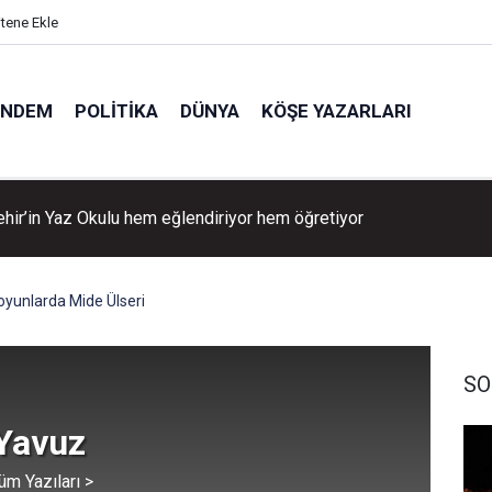
itene Ekle
ÜNDEM
POLITIKA
DÜNYA
KÖŞE YAZARLARI
Balkan: Urla’nın üretim gücünü artıracağız!
oyunlarda Mide Ülseri
SO
 Yavuz
üm Yazıları >