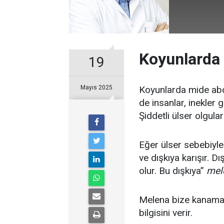
Koyunlarda 
19
Mayıs 2025
Koyunlarda mide abo
de insanlar, inekler g
Şiddetli ülser olgula
Eğer ülser sebebiyl
ve dışkıya karışır. Dı
olur. Bu dışkıya”
mel
Melena bize kanamanı
bilgisini verir.