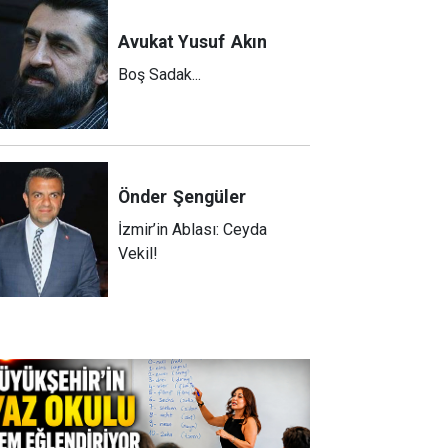
Avukat Yusuf
Akın
Boş Sadak...
Önder
Şengüler
İzmir’in Ablası: Ceyda
Vekil!