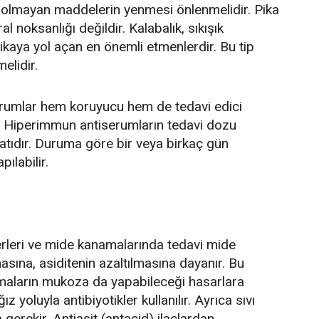
m olmayan maddelerin yenmesi önlenmelidir. Pika
 noksanlığı değildir. Kalabalık, sıkışık
pikaya yol açan en önemli etmenlerdir. Bu tip
elidir.
erumlar hem koruyucu hem de tedavi edici
ır. Hiperimmun antiserumların tedavi dozu
atıdır. Duruma göre bir veya birkaç gün
ılabilir.
rleri ve mide kanamalarında tedavi mide
ına, asiditenin azaltılmasına dayanır. Bu
aların mukoza da yapabileceği hasarlara
 yoluyla antibiyotikler kullanılır. Ayrıca sıvı
 gerekir. Antiasit (antacid) ilaçlardan