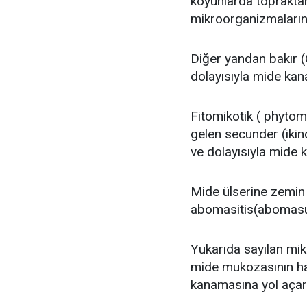
koyunlarda topraktan 
mikroorganizmaların 
Diğer yandan bakır (
dolayısıyla mide kan
Fitomikotik ( phytom
gelen secunder (ikin
ve dolayısıyla mide 
Mide ülserine zemin
abomasitis(abomasum 
Yukarıda sayılan mi
mide mukozasının ha
kanamasına yol açarl