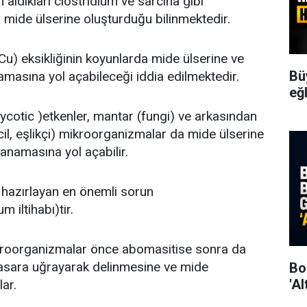
aldıkları clostridium ve sarcina gibi
mide ülserine oluşturduğu bilinmektedir.
Cu) eksikliğinin koyunlarda mide ülserine ve
Bü
amasına yol açabileceği iddia edilmektedir.
eğ
ycotic )etkenler, mantar (fungi) ve arkasından
cil, eşlikçi) mikroorganizmalar da mide ülserine
kanamasına yol açabilir.
 hazırlayan en önemli sorun
iltihabı)tir.
kroorganizmalar önce abomasitise sonra da
sara uğrayarak delinmesine ve mide
Bo
'Al
ar.