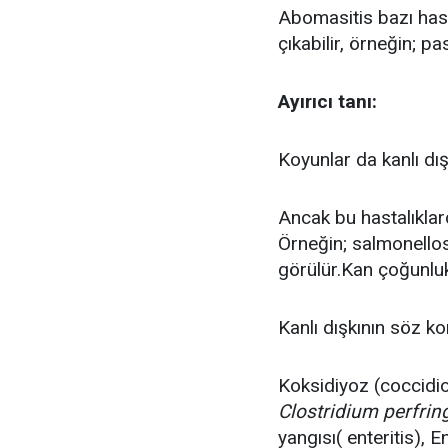
Abomasitis bazı hasta
çıkabilir, örneğin; p
Ayırıcı tanı:
Koyunlar da kanlı dış
Ancak bu hastalıklar
Örneğin; salmonellosi
görülür.Kan çoğunluk
Kanlı dışkının söz ko
Koksidiyoz (coccidios
Clostridium perfrin
yangısı( enteritis), 