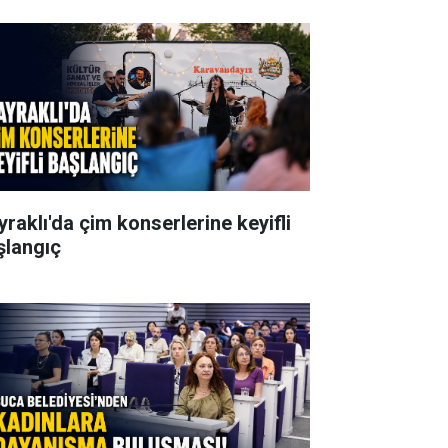
yraklı'da çim konserlerine keyifli
şlangıç