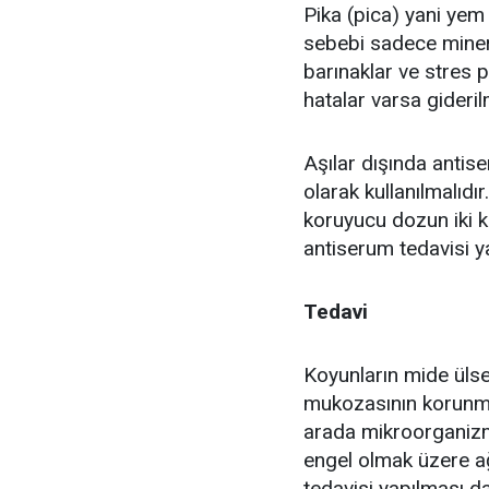
Pika (pica) yani ye
sebebi sadece mineral
barınaklar ve stres 
hatalar varsa giderilm
Aşılar dışında antis
olarak kullanılmalıd
koruyucu dozun iki k
antiserum tedavisi yap
Tedavi
Koyunların mide ülse
mukozasının korunmas
arada mikroorganizm
engel olmak üzere ağız
tedavisi yapılması da