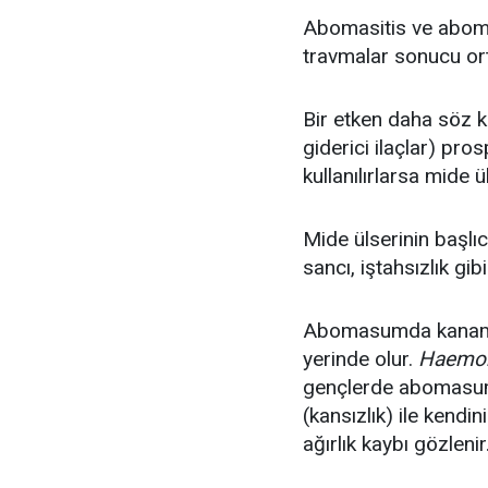
Abomasitis ve aboma
travmalar sonucu ort
Bir etken daha söz k
giderici ilaçlar) p
kullanılırlarsa mide 
Mide ülserinin başlıc
sancı, iştahsızlık gib
Abomasumda kanamal
yerinde olur.
Haemon
gençlerde abomasum 
(kansızlık) ile kendin
ağırlık kaybı gözlenir