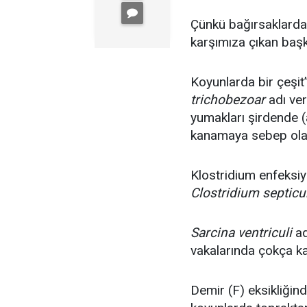
Çünkü bağırsaklarda k
karşımıza çıkan başk
Koyunlarda bir çeşit
trichobezoar
adı ver
yumakları şirdende
kanamaya sebep olabi
Klostridium enfeksiyo
Clostridium septi
Sarcina ventriculi
ad
vakalarında çokça ka
Demir (F) eksikliğind