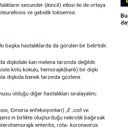
lıkların secunder (ikincil) etkisi ile de ortaya
asteurellosis ve gebelik toksemisi.
Bu
da
kı başka hastalıklarda da görülen bir belirtidir.
da dışkıdaki kan melena tarzında değildir.
ste kötü kokulu, hemorajik(kanlı) bir dışkı
la dışkıda benek tarzında gözlenir.
nusu olduğu diğer hastalıkları sıralayalım;
is, Eimeria enfeksiyonları) ,
E .coli
ve
gens
in birlikte oluşturduğu nekrotik bağırsak
Enterohemorajik enteritis, rota- koronavirüs