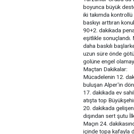
boyunca büyük destek
iki takımda kontrollü
baskıyı arttıran kon
90+2. dakikada penal
eşitlikle sonuçlandı
daha baskılı başlarke
uzun süre önde götür
golüne engel olamayı
Maçtan Dakikalar:
Mücadelenin 12. dak
buluşan Alper'in döne
17. dakikada ev sahi
atışta top Büyükşehi
20. dakikada gelişen
dışından sert şutu İ
Maçın 24. dakikasınd
içinde topa kafayla 