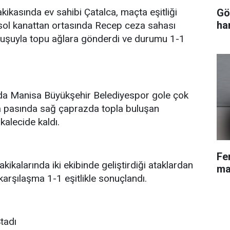
kikasında ev sahibi Çatalca, maçta eşitliği
Gö
ha
 sol kanattan ortasında Recep ceza sahası
uruşuyla topu ağlara gönderdi ve durumu 1-1
da Manisa Büyükşehir Belediyespor gole çok
ara pasında sağ çaprazda topla buluşan
kalecide kaldı.
Fe
ikalarında iki ekibinde geliştirdiği ataklardan
ma
karşılaşma 1-1 eşitlikle sonuçlandı.
Stadı