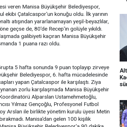
esi veren Manisa Büyükşehir Belediyespor,
 ekibi Çatalcaspor'un konuğu oldu. İlk yarının
naltı atışından yararlanamayan yeşil-beyazlılar,
 öne geçse de, 80'de Recep'in golüyle yıkıldı.
laşmada galibiyeti kaçıran Manisa Büyükşehir
smanda 1 puana razı oldu.
Grupta 5 hafta sonunda 9 puan toplayıp zirveye
Al
ükşehir Belediyespor, 6. hafta mücadelesinde
Ka
sapları yapan Çatalcaspor ile karşılaştı. Ziya
sü
 oynanan zorlu karşılaşmada Manisa Büyükşehir
 Koordinatörü Alparslan Ustamehmetoğlu,
cısı Yılmaz Gençoğlu, Profesyonel Futbol
 Arslan ile birlikte yönetim kurulu üyesi Metin
bırakmadı. Manisa'dan gelen 100 kişilik
Manisa Büyükşehir Belediyespor'a 90 dakika