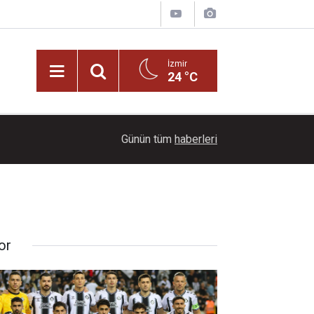
İzmir
24 °C
22:00
Ayçiçeği tarlaları ihtişamıyla görenleri büyüledi!
Günün tüm
haberleri
or