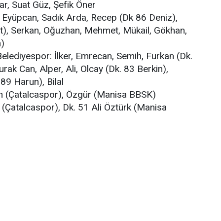
r, Suat Güz, Şefik Öner
 Eyüpcan, Sadık Arda, Recep (Dk 86 Deniz),
t), Serkan, Oğuzhan, Mehmet, Mükail, Gökhan,
n)
lediyespor: İlker, Emrecan, Semih, Furkan (Dk.
rak Can, Alper, Ali, Olcay (Dk. 83 Berkin),
89 Harun), Bilal
an (Çatalcaspor), Özgür (Manisa BBSK)
 (Çatalcaspor), Dk. 51 Ali Öztürk (Manisa