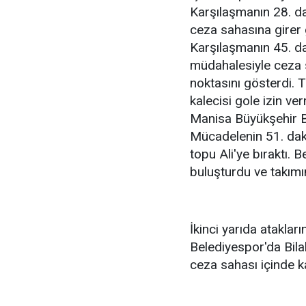
Karşılaşmanın 28. da
ceza sahasına girer 
Karşılaşmanın 45. da
müdahalesiyle ceza s
noktasını gösterdi.
kalecisi gole izin ver
Manisa Büyükşehir Be
Mücadelenin 51. dak
topu Ali'ye bıraktı. B
buluşturdu ve takım
İkinci yarıda ataklar
Belediyespor'da Bila
ceza sahası içinde k