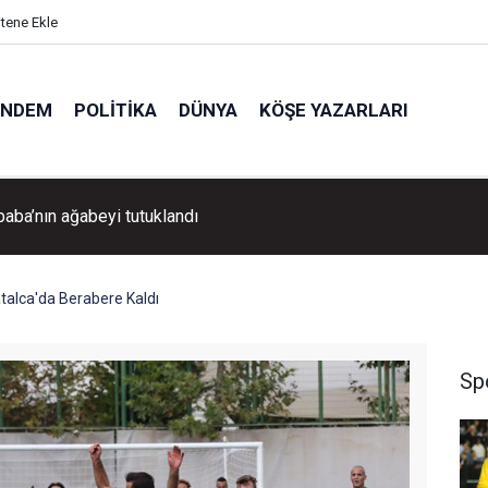
itene Ekle
ÜNDEM
POLITIKA
DÜNYA
KÖŞE YAZARLARI
Aydın Pehlivan'dan Volkan Demirel'e tebrik ziyareti!
talca'da Berabere Kaldı
Sp