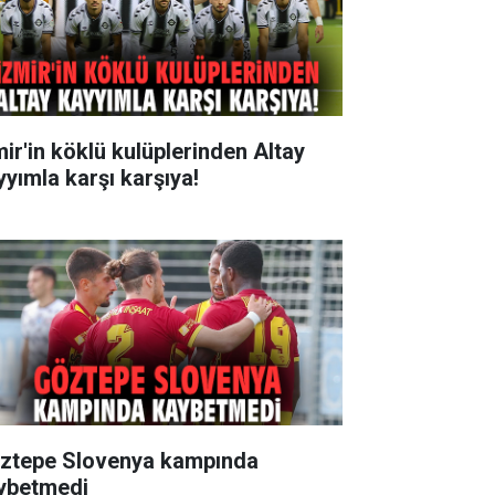
mir'in köklü kulüplerinden Altay
yyımla karşı karşıya!
ztepe Slovenya kampında
ybetmedi