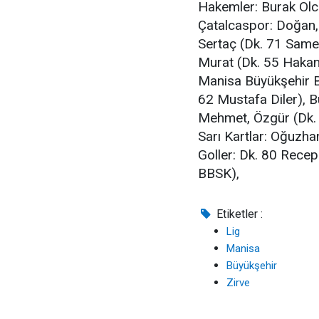
Hakemler: Burak Olca
Çatalcaspor: Doğan,
Sertaç (Dk. 71 Same
Murat (Dk. 55 Haka
Manisa Büyükşehir Be
62 Mustafa Diler), Bu
Mehmet, Özgür (Dk. 
Sarı Kartlar: Oğuzh
Goller: Dk. 80 Recep
BBSK),
Etiketler :
Lig
Manisa
Büyükşehir
Zirve