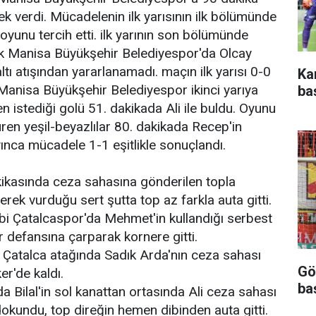
 verdi. Mücadelenin ilk yarısının ilk bölümünde
 oyunu tercih etti. ilk yarının son bölümünde
uk Manisa Büyükşehir Belediyespor'da Olcay
tı atışından yararlanamadı. maçın ilk yarısı 0-0
Ka
. Manisa Büyükşehir Belediyespor ikinci yarıya
ba
n istediği golü 51. dakikada Ali ile buldu. Oyunu
en yeşil-beyazlılar 80. dakikada Recep'in
nca mücadele 1-1 eşitlikle sonuçlandı.
ikasında ceza sahasına gönderilen topla
rek vurduğu sert şutta top az farkla auta gitti.
bi Çatalcaspor'da Mehmet'in kullandığı serbest
r defansına çarparak kornere gitti.
 Çatalca atağında Sadık Arda'nın ceza sahası
Gö
lker'de kaldı.
ba
a Bilal'in sol kanattan ortasında Ali ceza sahası
dokundu, top direğin hemen dibinden auta gitti.