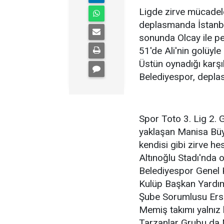
Ligde zirve mücadel
deplasmanda İstanbul
sonunda Olcay ile pe
51'de Ali'nin golüyle
Üstün oynadığı karşı
Belediyespor, depla
Spor Toto 3. Lig 2. 
yaklaşan Manisa Büy
kendisi gibi zirve he
Altınoğlu Stadı'nda
Belediyespor Genel
Kulüp Başkan Yardım
Şube Sorumlusu Ersoy
Memiş takımı yalnız 
Tarzanlar Grubu da 