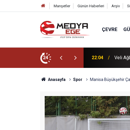
Manşetler
Günün Haberleri
Arşiv
S
ÇEVRE
G
dı
24
22:00
Başkan 
Anasayfa
Spor
Manisa Büyükşehir Ça