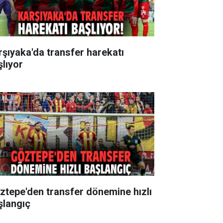
rşıyaka'da transfer harekatı
şlıyor
ztepe'den transfer dönemine hızlı
şlangıç