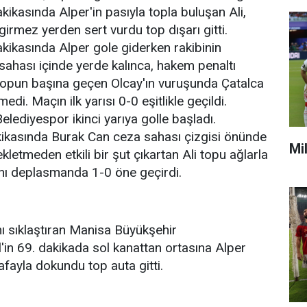
kikasında Alper'in pasıyla topla buluşan Ali,
girmez yerden sert vurdu top dışarı gitti.
kikasında Alper gole giderken rakibinin
ahası içinde yerde kalınca, hakem penaltı
 Topun başına geçen Olcay'ın vuruşunda Çatalca
medi. Maçın ilk yarısı 0-0 eşitlikle geçildi.
lediyespor ikinci yarıya golle başladı.
ikasında Burak Can ceza sahası çizgisi önünde
Mi
ekletmeden etkili bir şut çıkartan Ali topu ağlarla
ını deplasmanda 1-0 öne geçirdi.
ını sıklaştıran Manisa Büyükşehir
l'in 69. dakikada sol kanattan ortasına Alper
afayla dokundu top auta gitti.