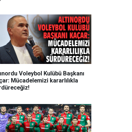
tınordu Voleybol Kulübü Başkanı
çar: Mücadelemizi kararlılıkla
rdüreceğiz!