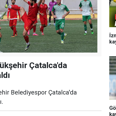
İz
ka
kşehir Çatalca'da
ldı
hir Belediyespor Çatalca'da
ı.
Gö
ka