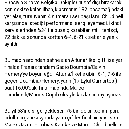
Sırasıyla Sırp ve Belçikalı rakiplerini saf dışı bırakarak
son sekize kalan İlhan, klasmanın 132. basamağındaki
yer alan, turnuvanın 4 numaralı seribaşı ismi Chiudinelli
karşısında istediği performansı sergileyemedi. İkinci
servislerinden %34 ile puan çıkarabilen milli tenisçi,
72 dakika sonunda korttan 6-4, 6-2’lik setlerle yenik
ayrıldı.
Bu maçın ardından sahne alan Altuna/İlkel çifti ise yarı
finalde Fransız tandem Sadio Doumbia/Calvin
Hemery’ye boyun eğdi. Altuna/İlkel ekibini 6-1, 7-6 ile
geçen Doumbia/Hemery, yarın (17 Eylül Cumartesi)
saat 16.00’daki final maçında Marco
Chiudinelli/Marius Copil ikilisiyle kozlarını paylaşacak.
Bu yıl 68’incisi gerçekleşen 75 bin dolar toplam para
ödüllü organizasyonda yarın çiftler finalinin yanı sıra
Malek Jaziri ile Tobias Kamke ve Marco Chiudinelli ile