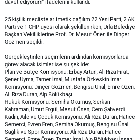
davet ediyorum” ifadelerini kullandı.
25 kişilik mecliste aritmetik dağılım 22 Yeni Parti, 2 AK
Parti ve 1 CHP üyesi olarak şekillenirken, Urla Belediye
Başkan Vekilliklerine Prof. Dr. Mesut Önen ile Dinçer
Gözmen seçildi.
Gerçekleştirilen seçimlerin ardından komisyonlarda
görev alacak isimler ise şu şekilde:
Plan ve Bütçe Komisyonu: Erbay Artun, Ali Rıza Fırat,
Şener Uyma, Tamer İmal, Mustafa Özkeskin İmar
Komisyonu: Dinçer Gözmen, Bengisu Ünal, Emre Özen,
Ali Rıza Duran, Alp Bölükbaşı
Hukuk Komisyonu: Semiha Okumuş, Serkan
Kahraman, Umut Ergül, Mesut Önen, Cem Şahverdi
Kadın, Aile ve Çocuk Komisyonu: Ali Rıza Duran, Hatice
Semerci, Evren Eren, Semiha Okumuş, Bengisu Ünal
Sağlık ve Spor Komisyonu: Ali Rıza Duran, Hatice
Semerci, Emre Özen, Tamer İmal, Alp Bölükbaşı İnsan