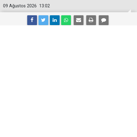
09 Ağustos 2026
13:02
Büyükşehir’den çocuklara dopdolu yaz
atölyeleri!
İzmir Büyükşehir Belediyesi, çocukların yaz tatilini
verimli geçirmesi için Hasan Âli Yücel
Kütüphanesi'nde yaz atölyeleri başlattı. Yaratıcılığı ve
doğa sevgisini pekiştirmeyi amaçlayan programa ilgi
yoğun.
İzmir’in kütüphaneleri, bilgiye erişimin yanı sıra
yaratıcılığı destekleyen, çocukların keşfederek