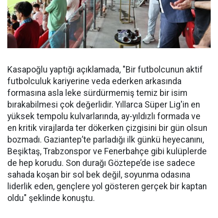
Kasapoğlu yaptığı açıklamada, "Bir futbolcunun aktif
futbolculuk kariyerine veda ederken arkasında
formasına asla leke sürdürmemiş temiz bir isim
bırakabilmesi çok değerlidir. Yıllarca Süper Lig'in en
yüksek tempolu kulvarlarında, ay-yıldızlı formada ve
en kritik virajlarda ter dökerken çizgisini bir gün olsun
bozmadı. Gaziantep’te parladığı ilk günkü heyecanını,
Beşiktaş, Trabzonspor ve Fenerbahçe gibi kulüplerde
de hep korudu. Son durağı Göztepe’de ise sadece
sahada koşan bir sol bek değil, soyunma odasına
liderlik eden, gençlere yol gösteren gerçek bir kaptan
oldu" şeklinde konuştu.