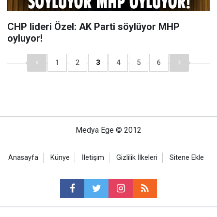
CHP lideri Özel: AK Parti söylüyor MHP
oyluyor!
1
2
3
4
5
6
Medya Ege © 2012
Anasayfa
Künye
İletişim
Gizlilik İlkeleri
Sitene Ekle