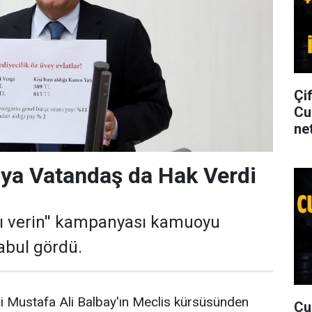
Çi
Cu
net
ya Vatandaş da Hak Verdi
ını verin'' kampanyası kamuoyu
abul gördü.
li Mustafa Ali Balbay'ın Meclis kürsüsünden
Cu