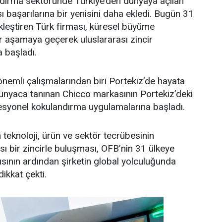
dırma sektöründe Türkiye’den dünyaya açılan
ı başarılarına bir yenisini daha ekledi. Bugün 31
kleştiren Türk firması, küresel büyüme
r aşamaya geçerek uluslararası zincir
 başladı.
önemli çalışmalarından biri Portekiz’de hayata
 dünyaca tanınan Chicco markasının Portekiz’deki
syonel kokulandırma uygulamalarına başladı.
en teknoloji, ürün ve sektör tecrübesinin
sı bir zincirle buluşması, OFB’nin 31 ülkeye
ısının ardından şirketin global yolculuğunda
dikkat çekti.