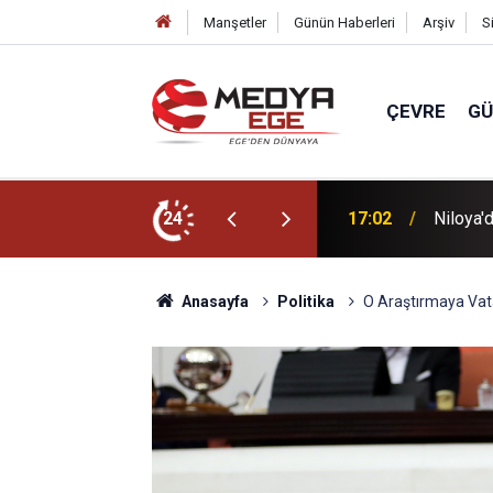
Manşetler
Günün Haberleri
Arşiv
S
ÇEVRE
G
z tatili süprizi
24
16:55
İzmirli
Anasayfa
Politika
O Araştırmaya Vat