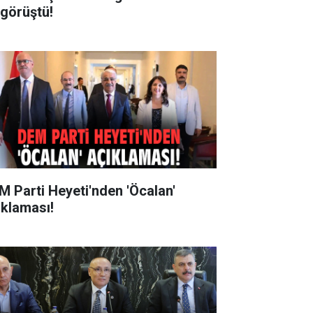
 görüştü!
M Parti Heyeti'nden 'Öcalan'
ıklaması!