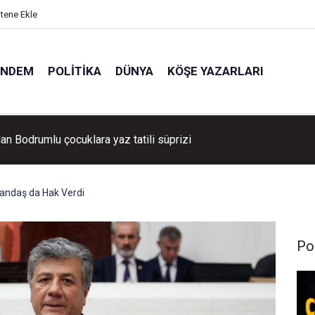
itene Ekle
ÜNDEM
POLITIKA
DÜNYA
KÖŞE YAZARLARI
 Firmadan Avrupa’da önemli başarı
andaş da Hak Verdi
Pol