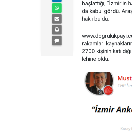
başlattığı, “İzmir’i
da kabul gördü. Araş
haklı buldu.
www.dogrulukpayi.com
rakamları kaynakları
2700 kişinin katıldığ
lehine oldu.