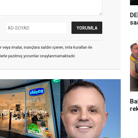
DE
saa
veya imalar, inançlara saldırı içeren, imla kuralları ile
flerle yazılmış yorumlar onaylanmamaktadır.
Ba
re