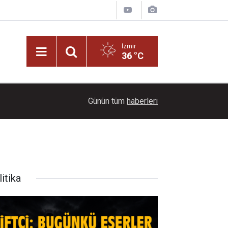
İzmir
36 °C
15:38
Babasını ziyarete giderken kazada hayatını kayb
Günün tüm
haberleri
itika