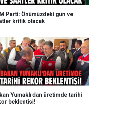
M Parti: Önümüzdeki gün ve
tler kritik olacak
kan Yumaklı'dan üretimde tarihi
kor beklentisi!