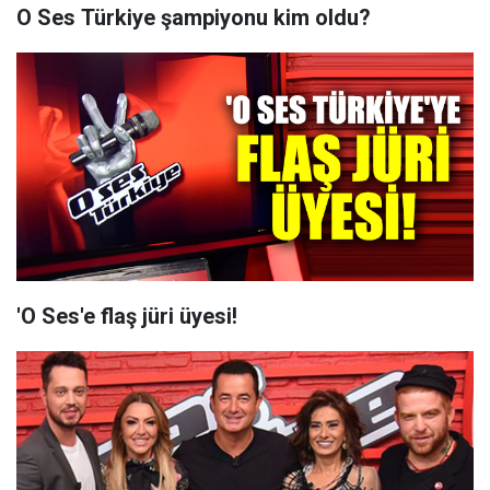
O Ses Türkiye şampiyonu kim oldu?
'O Ses'e flaş jüri üyesi!