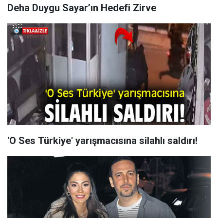
Deha Duygu Sayar’ın Hedefi Zirve
'O Ses Türkiye' yarışmacısına silahlı saldırı!