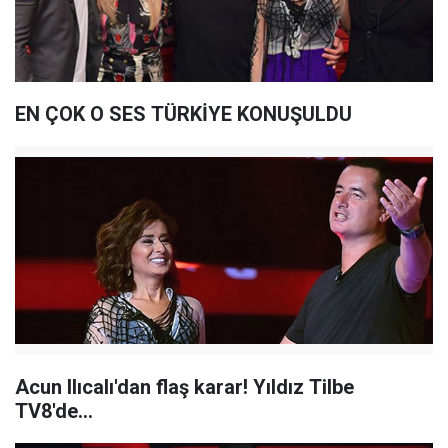
EN ÇOK O SES TÜRKİYE KONUŞULDU
Acun Ilıcalı'dan flaş karar! Yıldız Tilbe
TV8'de...