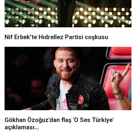
Nif Erbek’te Hıdrellez Partisi coşkusu
Gökhan Özoğuz'dan flaş 'O Ses Türkiye'
açıklaması...