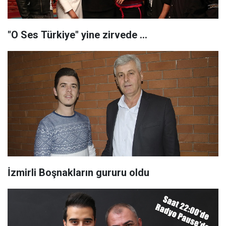
"O Ses Türkiye" yine zirvede ...
İzmirli Boşnakların gururu oldu