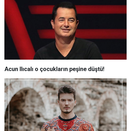
Acun Ilıcalı o çocukların peşine düştü!