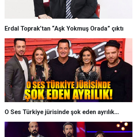
Erdal Toprak’tan “Aşk Yokmuş Orada” çıktı
O Ses Türkiye jürisinde şok eden ayrılık...