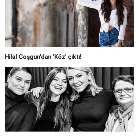
Hilal Coşgun'dan 'Köz' çıktı!