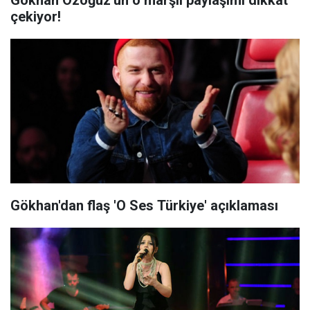
Gökhan Özoğuz'un o marşlı paylaşımı dikkat
çekiyor!
Gökhan'dan flaş 'O Ses Türkiye' açıklaması