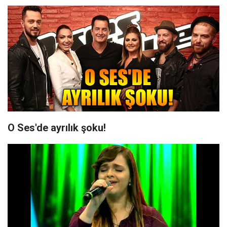
O Ses'de ayrılık şoku!