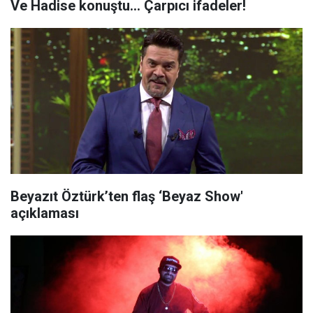
Ve Hadise konuştu... Çarpıcı ifadeler!
Beyazıt Öztürk’ten flaş ‘Beyaz Show'
açıklaması