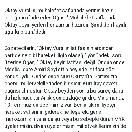
Oktay Vural'ın, muhalefet saflarında yerinin hazır
olduğunu ifade eden Oğan, " Muhalefet saflarında
Oktay beyin yerleri her zaman hazırdır. Şimdiden hayırlı
uğurlu olsun."dedi.
Gazetecilerin, "Oktay Vural'ın istifasının ardından
partide ne gibi hareketliliğin olacağı" yönündeki soru
üzerine Oğan, " Oktay beyin istifası değil. Ondan önce
Meclis İdare Amiri Seyfettin beyinde istifası söz
konusuydu. Ondan önce Nuri Okutan'ın. Partimizin
önemli milletvekillerinden birisidir. Kurultay daveti
çağrısı olmuştur. Oktay beyden sonra bu süreç daha
da hızlanacaktır Artık son düzlüğe girdik. Malumunuz
10 Temmuz da seçimimiz var. Ben artık milliyetçi
hareket saflarının giderek netleşerek, genel
merkezimizin yanında şu veya bu sebeple duran MYK
üyelerimizin, divan üyelerimizin, milletvekillerimizin de