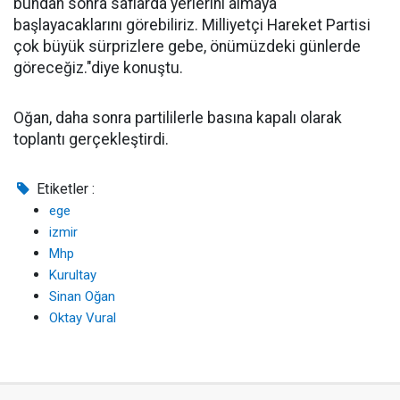
bundan sonra saflarda yerlerini almaya
başlayacaklarını görebiliriz. Milliyetçi Hareket Partisi
çok büyük sürprizlere gebe, önümüzdeki günlerde
göreceğiz."diye konuştu.
Oğan, daha sonra partililerle basına kapalı olarak
toplantı gerçekleştirdi.
Etiketler :
ege
izmir
Mhp
Kurultay
Sinan Oğan
Oktay Vural