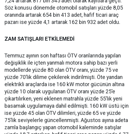
7,24 artarak 817 bin 345 adet olarak kayıtlara geçti.
Söz konusu dönemde otomobil satışları yüzde 8,05
oranında artarak 654 bin 413 adet, hafif ticari araç
pazarı ise yüzde 4,1 artarak 162 bin 932 adet oldu.
ZAM SATIŞLARI ETKİLEMEDİ
Temmuz ayının son haftası ÖTV oranlarında yapılan
değişiklik ile içten yanmalı motora sahip bazı yerli
modellerde yüzde 80 olan ÖTV oranı, yüzde 75 ve
yüzde 70’lik dilime çekilerek indirilmişti. Öte yandan
elektrikli araçlarda ise 160 kW motor gücünün altına
yüzde 10 olarak uygulanan ÖTV oranı yüzde 25’e
çıkartılırken, yeni eklenen matrahla yüzde 55’lik yeni
basamak uygulamaya dahil edilmişti. 160 kW üstü için
ise yüzde 45 olan ÖTV dilimleri, yüzde 65 ve yüzde
75’lik seviyelerle güncellenmişti. Ağustos ayına adeta
zamla başlangıç yapan otomobil kaleminde satışlar