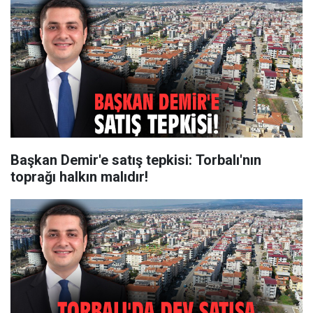
Başkan Demir'e satış tepkisi: Torbalı'nın
toprağı halkın malıdır!