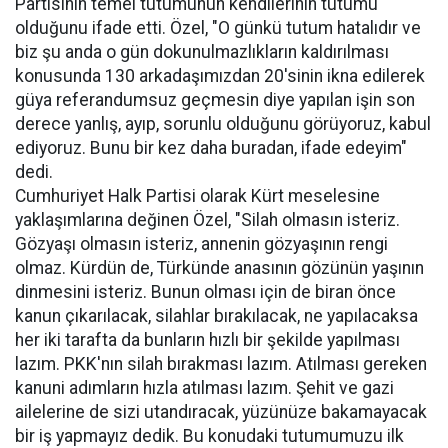
Partisinin temel tutumunun kendilerinin tutumu
olduğunu ifade etti. Özel, "O günkü tutum hatalıdır ve
biz şu anda o gün dokunulmazlıkların kaldırılması
konusunda 130 arkadaşımızdan 20'sinin ikna edilerek
güya referandumsuz geçmesin diye yapılan işin son
derece yanlış, ayıp, sorunlu olduğunu görüyoruz, kabul
ediyoruz. Bunu bir kez daha buradan, ifade edeyim"
dedi.
Cumhuriyet Halk Partisi olarak Kürt meselesine
yaklaşımlarına değinen Özel, "Silah olmasın isteriz.
Gözyaşı olmasın isteriz, annenin gözyaşının rengi
olmaz. Kürdün de, Türkünde anasının gözünün yaşının
dinmesini isteriz. Bunun olması için de biran önce
kanun çıkarılacak, silahlar bırakılacak, ne yapılacaksa
her iki tarafta da bunların hızlı bir şekilde yapılması
lazım. PKK'nın silah bırakması lazım. Atılması gereken
kanuni adımların hızla atılması lazım. Şehit ve gazi
ailelerine de sizi utandıracak, yüzünüze bakamayacak
bir iş yapmayız dedik. Bu konudaki tutumumuzu ilk