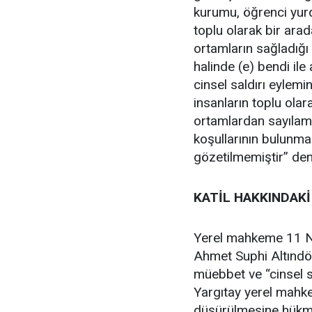
kurumu, öğrenci yurd
toplu olarak bir ar
ortamların sağladığı
halinde (e) bendi ile
cinsel saldırı eylemi
insanların toplu ol
ortamlardan sayılam
koşullarının bulunm
gözetilmemiştir” deni
KATİL HAKKINDAK
Yerel mahkeme 11 Ni
Ahmet Suphi Altındök
müebbet ve “cinsel s
Yargıtay yerel mahke
düşürülmesine hükme