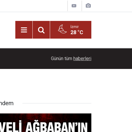
İzmir
28 °C
22:00
Ayçiçeği tarlaları ihtişamıyla görenleri büyüledi!
Günün tüm
haberleri
ndem