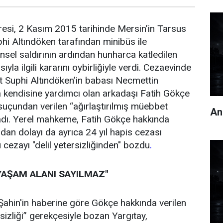
resi, 2 Kasım 2015 tarihinde Mersin’in Tarsus
hi Altındöken tarafından minibüs ile
insel saldırının ardından hunharca katledilen
la ilgili kararını oybirliğiyle verdi. Cezaevinde
t Suphi Altındöken’in babası Necmettin
 kendisine yardımcı olan arkadaşı Fatih Gökçe
uçundan verilen “ağırlaştırılmış müebbet
An
adı. Yerel mahkeme, Fatih Gökçe hakkında
ndan dolayı da ayrıca 24 yıl hapis cezası
u cezayı "delil yetersizliğinden" bozdu
.
YAŞAM ALANI SAYILMAZ"
Şahin'in haberine göre Gökçe hakkında verilen
rsizliği” gerekçesiyle bozan Yargıtay,