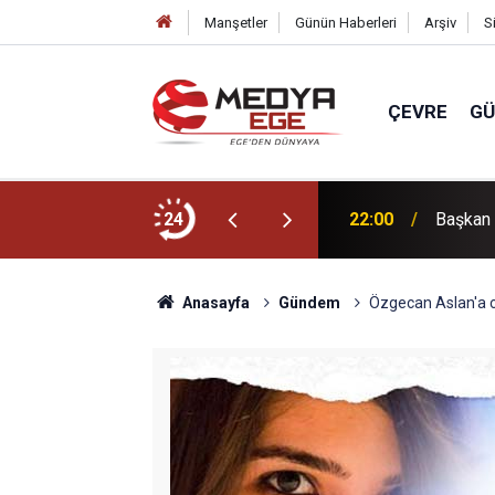
Manşetler
Günün Haberleri
Arşiv
S
ÇEVRE
G
dı
24
22:00
Başkan 
Anasayfa
Gündem
Özgecan Aslan'a c