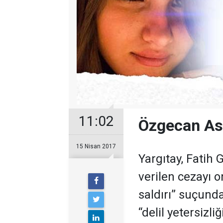
11:02
Özgecan Asl
15 Nisan 2017
Yargıtay, Fatih
verilen cezayı 
saldırı” suçund
“delil yetersizl