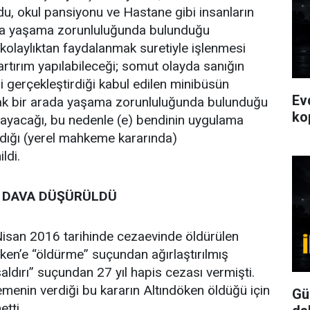
u, okul pansiyonu ve Hastane gibi insanların
ada yaşama zorunluluğunda bulunduğu
 kolaylıktan faydalanmak suretiyle işlenmesi
 artırım yapılabileceği; somut olayda sanığın
ni gerçekleştirdiği kabul edilen minibüsün
Ev
arak bir arada yaşama zorunluluğunda bulunduğu
ko
ayacağı, bu nedenle (e) bendinin uygulama
adığı (yerel mahkeme kararında)
ldi.
İ DAVA DÜŞÜRÜLDÜ
san 2016 tarihinde cezaevinde öldürülen
en’e “öldürme” suçundan ağırlaştırılmış
aldırı” suçundan 27 yıl hapis cezası vermişti.
menin verdiği bu kararın Altındöken öldüğü için
Gü
tti.