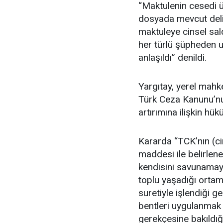
“Maktulenin cesedi ü
dosyada mevcut delil
maktuleye cinsel sal
her türlü şüpheden u
anlaşıldı” denildi.
Yargıtay, yerel mah
Türk Ceza Kanunu’nun
artırımına ilişkin hü
Kararda “TCK’nın (ci
maddesi ile belirle
kendisini savunamay
toplu yaşadığı ortam
suretiyle işlendiği g
bentleri uygulanmak 
gerekçesine bakıldığ