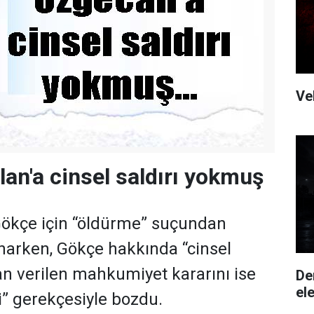
Ve
an'a cinsel saldırı yokmuş
 Gökçe için “öldürme” suçundan
onarken, Gökçe hakkında “cinsel
an verilen mahkumiyet kararını ise
De
ele
iği” gerekçesiyle bozdu.