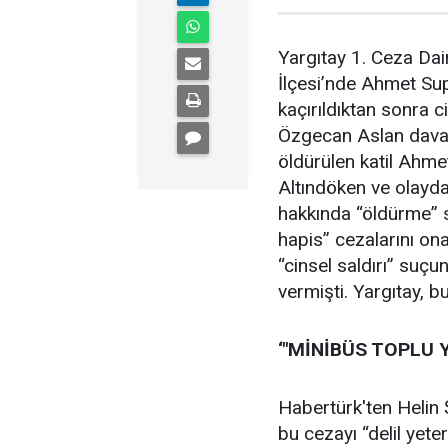
Yargıtay 1. Ceza Dai
İlçesi’nde Ahmet Sup
kaçırıldıktan sonra c
Özgecan Aslan davasıy
öldürülen katil Ahme
Altındöken ve olayda
hakkında “öldürme” s
hapis” cezalarını on
“cinsel saldırı” suçu
vermişti. Yargıtay, b
‘"MİNİBÜS TOPLU 
Habertürk'ten Helin 
bu cezayı “delil yete