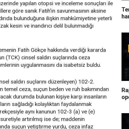
zerinde yapılan otopsi ve inceleme sonuçları ile
Ter
lere göre sanık Fatih’in savunmasının aksine
ha
dırıda bulunduğuna ilişkin mahkûmiyetine yeterli
zak kesin ve inandırıcı delil bulunmadığı
kemenin Fatih Gökçe hakkında verdiği kararda
 (TCK) cinsel saldırı suçlarında ceza
kümlerinin uygulanmasını da isabetsiz buldu.
nsel saldırı suçlarını düzenleyen) 102-2.
nen temel ceza, suçun beden ve ruh bakımından
Ra
acak durumda bulunan kişiye karşı insanların
op
ların sağladığı kolaylıktan faydalanmak
erekçesiyle aynı kanunun 102-3 (a) ve (e)
suretiyle artırılmış ise de; maddenin
ında suçun yetiştirme yurdu, ceza infaz