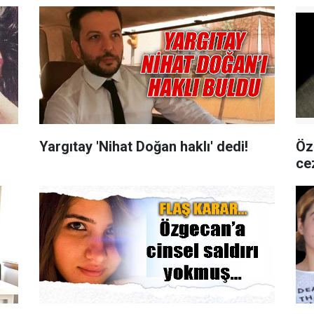
Yargıtay 'Nihat Doğan haklı' dedi!
Öz
cez