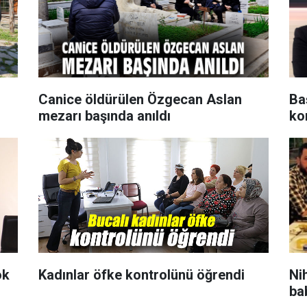
Canice öldürülen Özgecan Aslan
Ba
mezarı başında anıldı
ko
ok
Kadınlar öfke kontrolünü öğrendi
Ni
bab