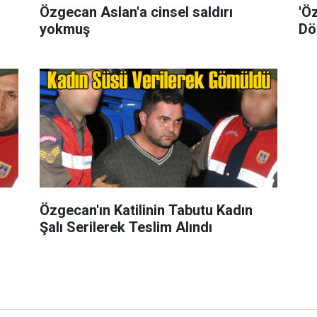
Özgecan Aslan'a cinsel saldırı
'Ö
yokmuş
Dö
Özgecan'ın Katilinin Tabutu Kadın
Şalı Serilerek Teslim Alındı