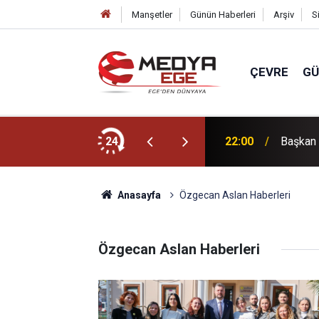
Manşetler
Günün Haberleri
Arşiv
S
ÇEVRE
G
dı
24
22:00
Başkan 
Anasayfa
Özgecan Aslan Haberleri
Özgecan Aslan Haberleri