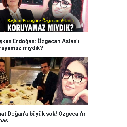
şkan Erdoğan: Özgecan Aslan’ı
ruyamaz mıydık?
hat Doğan'a büyük şok! Özgecan'ın
ası...