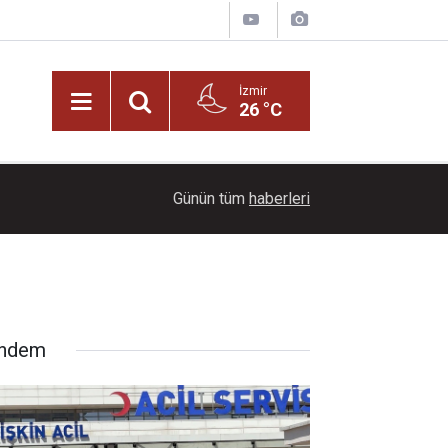
İzmir
26 °C
22:00
Dağların üzerinde mest eden manzara
Günün tüm
haberleri
ndem