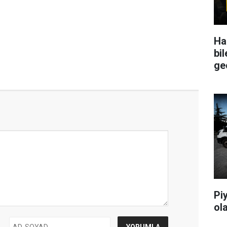
Ha
bil
ge
Pi
ol