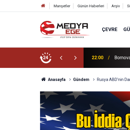
Manşetler
Günün Haberleri
Arşiv
S
ÇEVRE
G
ücünü artıracağız!
24
22:00
Bornova 
Anasayfa
Gündem
Rusya ABD'nin Da