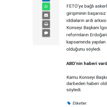
FETÖ'ye bağlı asker
girişiminin başarısı
iddiaların ardı arka
Konseyi Başkanı İgor
reformların Erdoğan'
kapsamında yapılan r
olduğunu söyledi.
ABD'nin haberi vard
Kamu Konseyi Başkanı
darbeden haberi old
söyledi.
Etiketler :