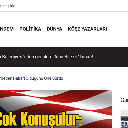
itene Ekle
ÜNDEM
POLITIKA
DÜNYA
KÖŞE YAZARLARI
Belediyesi’nden gençlere 'Altın Bilezik' fırsatı!
rbeden Haberi Olduğunu Öne Sürdü
Gü