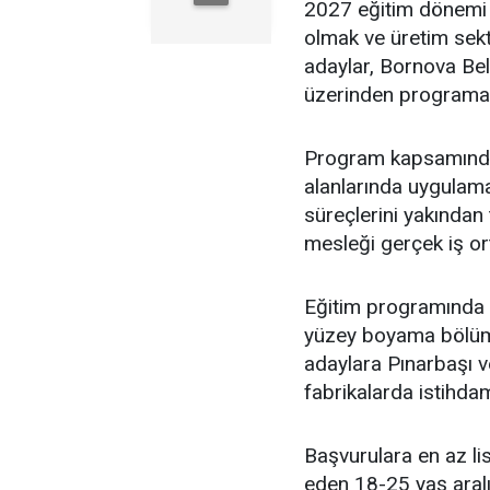
2027 eğitim dönemi i
olmak ve üretim sek
adaylar, Bornova Bel
üzerinden programa 
Program kapsamında k
alanlarında uygulama
süreçlerini yakından 
mesleği gerçek iş or
Eğitim programında 
yüzey boyama bölüml
adaylara Pınarbaşı v
fabrikalarda istihda
Başvurulara en az l
eden 18-25 yaş aralı