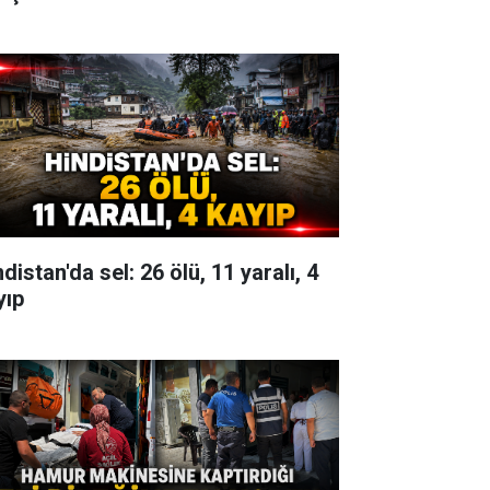
distan'da sel: 26 ölü, 11 yaralı, 4
yıp