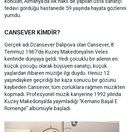
konulan, Almanya'da ilik nakli de yapılan usta sanatçı
tedavi gördüğü hastanede 59 yaşında hayata gözlerini
yumdu.
CANSEVER KİMDİR?
Gerçek adı Dzansever Dalipova olan Cansever, 8
Temmuz 1967’de Kuzey Makedonya’nın Veles
kentinde dünyaya geldi. Yedi çocuklu bir ailenin en
küçük çocuğu olarak büyüyen sanatçı, küçük
yaşlardan itibaren müziğe ilgi duydu. Henüz 12
yaşındayken geçirdiği bir kaza sonucu bir gözünü
kaybeden Cansever, tüm zorluklara rağmen müzikten
kopmadı. Profesyonel müzik kariyerine 1992 yılında
Kuzey Makedonya’da yayımladığı “Kemano Başal E
Romenge” albümüyle başladı.