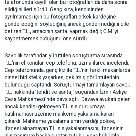
telefonunda kayıtlı olan bu fotoğrafları da daha sonra
sildiğini ileri sürdü. Genç kıza, kendisinden
ayrılmaması için bu fotoğrafları erkek kardeşine
göndereceğini söylediğini; ancak göndermediğini dile
getiren T.L., amacının şantaj yapmak değil; C.M.'yi
kaybetmemek olduğunu öne sürdü.
Savcılık tarafından yürütülen soruşturma sırasında
T.L.'nin el konulan cep telefonu, uzmanlarca incelendi.
Cep telefonunda, genç kız ile T.L.'nin farklı mekanlarda
cinsel birliktelik yaşarken, çekilmiş görüntülerinin
bulunduğu saptandı. Soruşturmayı tamamlayan savcı,
T.L. hakkında 'tehdit ve şantaj' suçundan İzmir Asliye
Ceza Mahkemesi'nde dava açtı. Davaya avukatı gelen
ancak kendisi gelmeyen T.L.'nin duruşmaya
katılmaması üzerine mahkeme yakalama kararı
çıkardı. Mahkeme yakalama emri verdiği polise,
ifadesi alınamayan T.L.'nin yakalanmasını, ifadesinin
alınmasını ve başka suçtan tutuklu veya hükümle