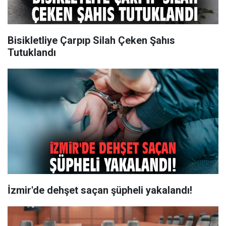
Bisikletliye Çarpıp Silah Çeken Şahıs
Tutuklandı
İzmir'de dehşet saçan şüpheli yakalandı!