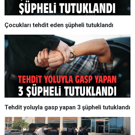
Çocukları tehdit eden şüpheli tutuklandı
Tehdit yoluyla gasp yapan 3 şüpheli tutuklandı