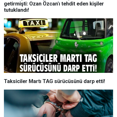
getirmişti: Ozan Özcan'ı tehdit eden kişiler
tutuklandı!
Taksiciler Martı TAG sürücüsünü darp etti!