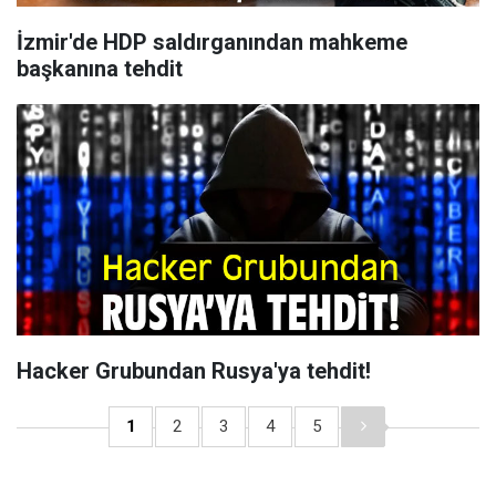
İzmir'de HDP saldırganından mahkeme
başkanına tehdit
Hacker Grubundan Rusya'ya tehdit!
1
2
3
4
5