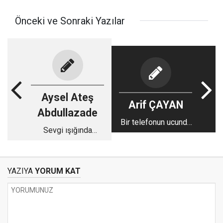
Önceki ve Sonraki Yazılar
Aysel Ateş
Arif ÇAYAN
Abdullazade
Bir telefonun ucunda
Sevgi ışığında
koca bir dünya!
Yaratıcı mı yoksa bizi
korkuttukları Tanrı
mı?
YAZIYA
YORUM KAT