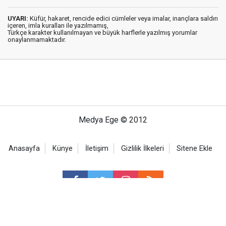
UYARI:
Küfür, hakaret, rencide edici cümleler veya imalar, inançlara saldırı
içeren, imla kuralları ile yazılmamış,
Türkçe karakter kullanılmayan ve büyük harflerle yazılmış yorumlar
onaylanmamaktadır.
Medya Ege © 2012
Anasayfa
Künye
İletişim
Gizlilik İlkeleri
Sitene Ekle
Haber Portalı Yazılımı