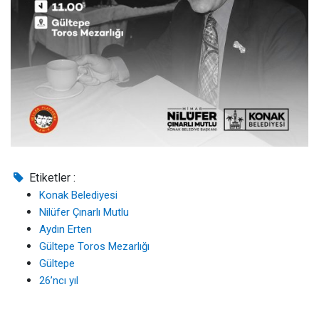
Etiketler :
Konak Belediyesi
Nilüfer Çınarlı Mutlu
Aydın Erten
Gültepe Toros Mezarlığı
Gültepe
26’ncı yıl