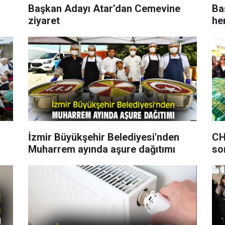
Başkan Adayı Atar’dan Cemevine
Ba
ziyaret
he
İzmir Büyükşehir Belediyesi'nden
CHP
Muharrem ayında aşure dağıtımı
so