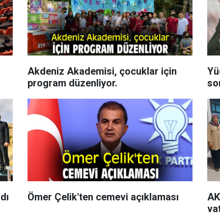
Akdeniz Akademisi, çocuklar için
Yü
program düzenliyor.
so
ldı
Ömer Çelik'ten cemevi açıklaması
AK
va