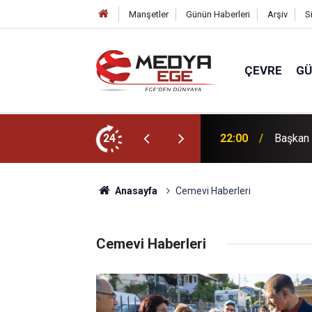
Manşetler
Günün Haberleri
Arşiv
S
ÇEVRE
G
dı
24
22:00
Başkan 
Anasayfa
Cemevi Haberleri
Cemevi Haberleri