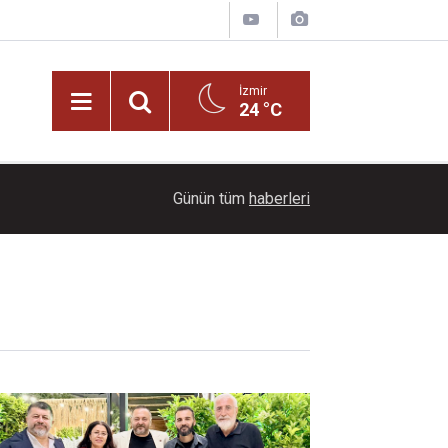
İzmir
24 °C
22:00
Ayçiçeği tarlaları ihtişamıyla görenleri büyüledi!
Günün tüm
haberleri