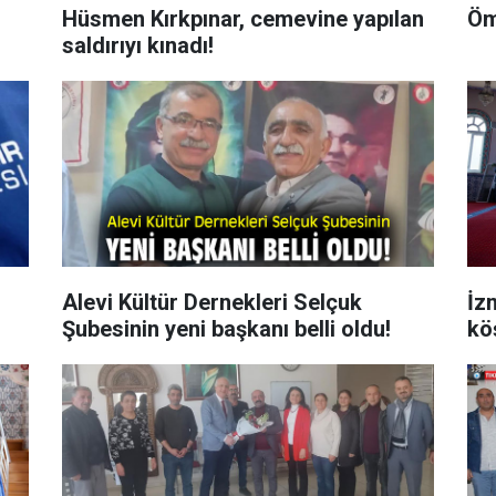
Hüsmen Kırkpınar, cemevine yapılan
Öme
saldırıyı kınadı!
Alevi Kültür Dernekleri Selçuk
İz
Şubesinin yeni başkanı belli oldu!
kö