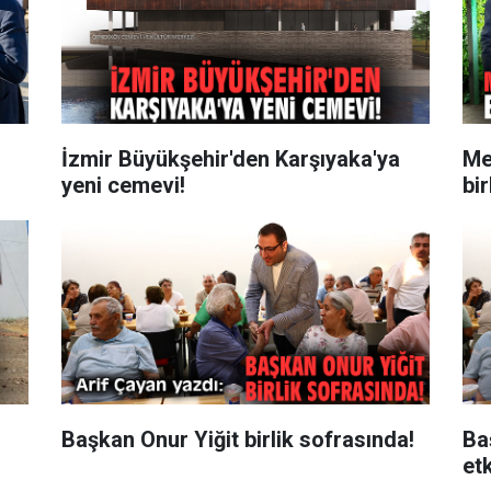
İzmir Büyükşehir'den Karşıyaka'ya
Me
yeni cemevi!
bir
Başkan Onur Yiğit birlik sofrasında!
Ba
etk