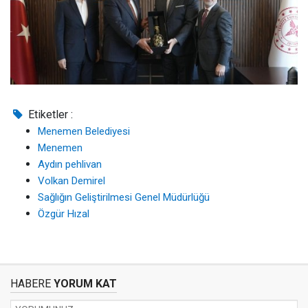
Etiketler :
Menemen Belediyesi
Menemen
Aydın pehlivan
Volkan Demirel
Sağlığın Geliştirilmesi Genel Müdürlüğü
Özgür Hızal
HABERE
YORUM KAT