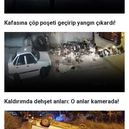
Kafasına çöp poşeti geçirip yangın çıkardı!
Kaldırımda dehşet anları: O anlar kamerada!