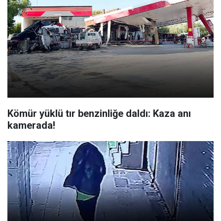
Kömür yüklü tır benzinliğe daldı: Kaza anı
kamerada!