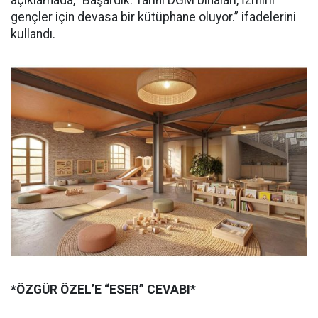
açıklamada, “Başardık. Tarihi DGM binaları, İzmirli
gençler için devasa bir kütüphane oluyor.” ifadelerini
kullandı.
*ÖZGÜR ÖZEL’E “ESER” CEVABI*