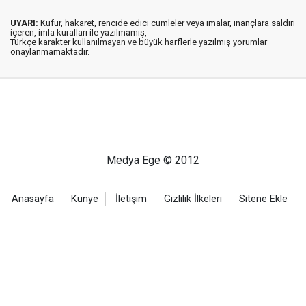
UYARI:
Küfür, hakaret, rencide edici cümleler veya imalar, inançlara saldırı
içeren, imla kuralları ile yazılmamış,
Türkçe karakter kullanılmayan ve büyük harflerle yazılmış yorumlar
onaylanmamaktadır.
Medya Ege © 2012
Anasayfa
Künye
İletişim
Gizlilik İlkeleri
Sitene Ekle
Haber Portalı Yazılımı