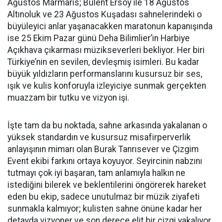
Ağustos Marmaris; Bülent Ersoy ile 18 Ağustos
Altınoluk ve 23 Ağustos Kuşadası sahnelerindeki o
büyüleyici anlar yaşanacakken maratonun kapanışında
ise 25 Ekim Pazar günü Deha Bilimlier’in Harbiye
Açıkhava çıkarması müzikseverleri bekliyor. Her biri
Türkiye’nin en sevilen, devleşmiş isimleri. Bu kadar
büyük yıldızların performanslarını kusursuz bir ses,
ışık ve kulis konforuyla izleyiciye sunmak gerçekten
muazzam bir tutku ve vizyon işi.
İşte tam da bu noktada, sahne arkasında yakalanan o
yüksek standardın ve kusursuz misafirperverlik
anlayışının mimarı olan Burak Tanrısever ve Çizgim
Event ekibi farkını ortaya koyuyor. Seyircinin nabzını
tutmayı çok iyi başaran, tam anlamıyla halkın ne
istediğini bilerek ve beklentilerini öngörerek hareket
eden bu ekip, sadece unutulmaz bir müzik ziyafeti
sunmakla kalmıyor; kulisten sahne önüne kadar her
detayda vizyoner ve son derece elit bir çizgi yakalıyor.