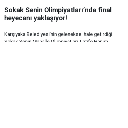
Sokak Senin Olimpiyatları’nda final
heyecanı yaklaşıyor!
Karşıyaka Belediyesi’nin geleneksel hale getirdiği
Sokak Senin Mahalle Olimpiyatları, Latife Hanım
Mahallesi’nde çocukları bir araya getirdi. Yaz boyunca
farklı mahallelerde süren etkinlikler, 3 Eylül’de
gerçekleştirilecek büyük finalle sona erecek.
Geleneksel hale getirdiği Sokak Senin Olimpiyatları’nı
bu yaz da yoğun ilgiyle sürdüren Karşıyaka Belediyesi,
haftanın buluşmasını Latife Hanım Mahallesi 7490
Sokak’ta gerçekleştirdi. Karşıyaka Belediye Başkanı
Yıldız Ünsal da etkinliğe katılarak çocukların
coşkusuna ortak oldu. Latife Hanım, Yamanlar ve
Sancaklı mahallelerinde yaşayan 7-14 yaş arası