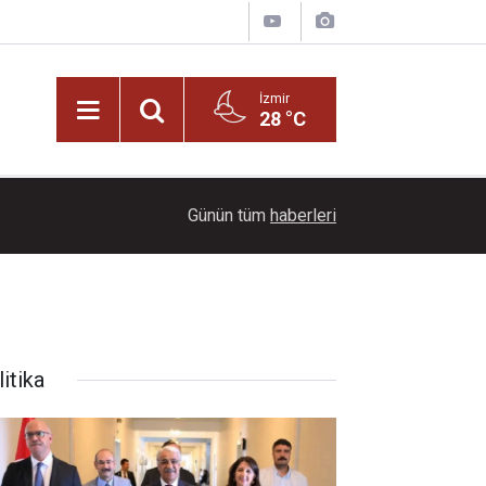
İzmir
28 °C
22:00
Ayçiçeği tarlaları ihtişamıyla görenleri büyüledi!
Günün tüm
haberleri
itika