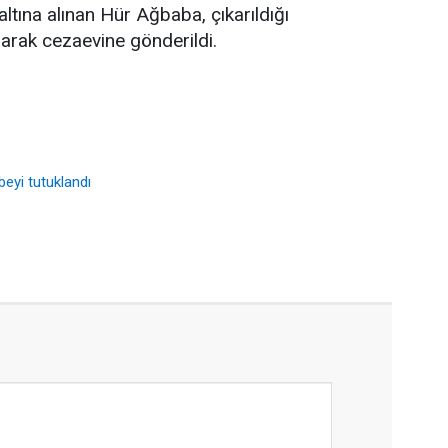
tına alınan Hür Ağbaba, çıkarıldığı
rak cezaevine gönderildi.
eyi tutuklandı