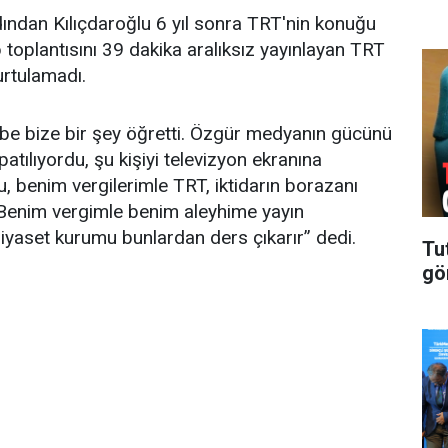
dından Kılıçdaroğlu 6 yıl sonra TRT'nin konuğu
toplantısını 39 dakika aralıksız yayınlayan TRT
urtulamadı.
rbe bize bir şey öğretti. Özgür medyanın gücünü
patılıyordu, şu kişiyi televizyon ekranına
, benim vergilerimle TRT, iktidarın borazanı
Benim vergimle benim aleyhime yayın
yaset kurumu bunlardan ders çıkarır” dedi.
Tu
gö