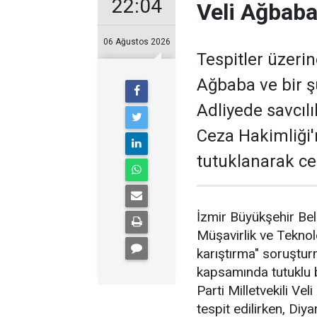
22:04
Veli Ağbaba
06 Ağustos 2026
Tespitler üzeri
Ağbaba ve bir ş
Adliyede savcıl
Ceza Hakimliği
tutuklanarak ce
İzmir Büyükşehir Bel
Müşavirlik ve Teknolo
karıştırma" soruştu
kapsamında tutuklu 
Parti Milletvekili Ve
tespit edilirken, Di