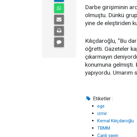
Darbe girişiminin ar
olmuştu. Dünkü grup 
yine de eleştiriden k
Kılıçdaroğlu, “Bu da
öğretti. Gazeteler ka
çıkarmayın deniyordu
konumuna gelmişti. 
yapıyordu. Umarım si
Etiketler :
ege
izmir
Kemal Kılıçdaroğlu
TBMM
Canlı yayın