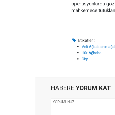
operasyonlarda gözal
mahkemece tutuklana
Etiketler :
Veli Ağbaba’nın ağab
Hür Ağbaba
Chp
HABERE
YORUM KAT