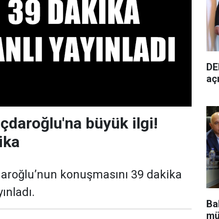
DE
aç
çdaroğlu'na büyük ilgi!
ika
çdaroğlu’nun konuşmasını 39 dakika
yınladı.
Bak
mü