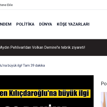
itene Ekle
ÜNDEM
POLITIKA
DÜNYA
KÖŞE YAZARLARI
Aydın Pehlivan'dan Volkan Demirel'e tebrik ziyareti!
lu'na büyük ilgi! Tam 39 dakika
Pol