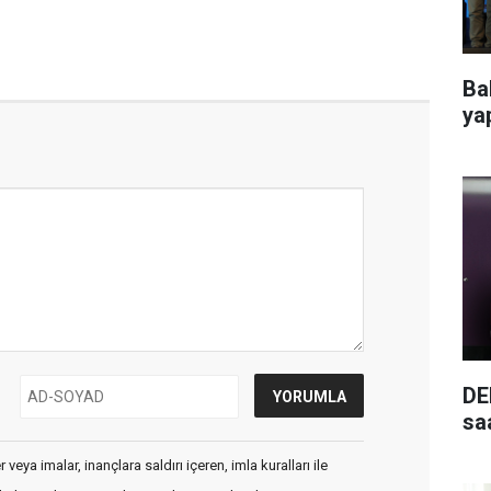
Ba
ya
DE
saa
veya imalar, inançlara saldırı içeren, imla kuralları ile