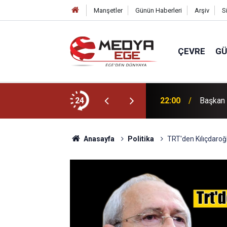
Manşetler
Günün Haberleri
Arşiv
S
ÇEVRE
G
dı
24
22:00
Başkan 
Anasayfa
Politika
TRT'den Kılıçdaroğ