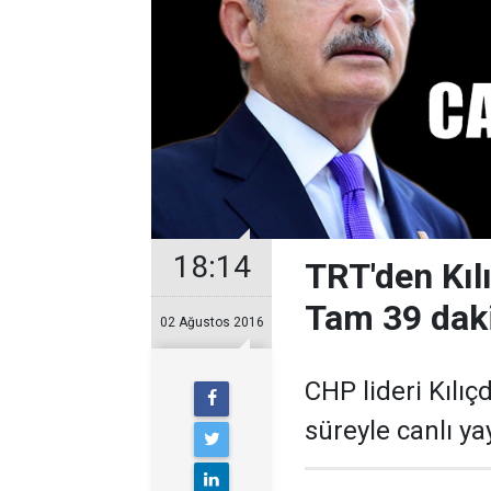
18:14
TRT'den Kılı
Tam 39 dak
02 Ağustos 2016
CHP lideri Kılı
süreyle canlı ya