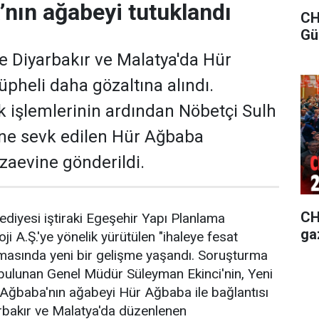
’nın ağabeyi tutuklandı
CH
Gü
ne Diyarbakır ve Malatya'da Hür
üpheli daha gözaltına alındı.
ık işlemlerinin ardından Nöbetçi Sulh
'ne sevk edilen Hür Ağbaba
zaevine gönderildi.
CHP
ediyesi iştiraki Egeşehir Yapı Planlama
ga
ji A.Ş.'ye yönelik yürütülen "ihaleye fesat
rmasında yeni bir gelişme yaşandı. Soruşturma
bulunan Genel Müdür Süleyman Ekinci'nin, Yeni
li Ağbaba'nın ağabeyi Hür Ağbaba ile bağlantısı
yarbakır ve Malatya'da düzenlenen