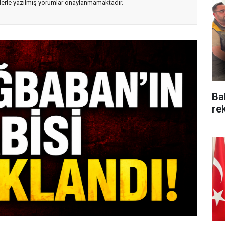
flerle yazılmış yorumlar onaylanmamaktadır.
Ba
re