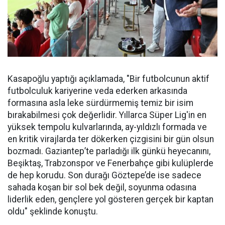
Kasapoğlu yaptığı açıklamada, "Bir futbolcunun aktif
futbolculuk kariyerine veda ederken arkasında
formasına asla leke sürdürmemiş temiz bir isim
bırakabilmesi çok değerlidir. Yıllarca Süper Lig'in en
yüksek tempolu kulvarlarında, ay-yıldızlı formada ve
en kritik virajlarda ter dökerken çizgisini bir gün olsun
bozmadı. Gaziantep’te parladığı ilk günkü heyecanını,
Beşiktaş, Trabzonspor ve Fenerbahçe gibi kulüplerde
de hep korudu. Son durağı Göztepe’de ise sadece
sahada koşan bir sol bek değil, soyunma odasına
liderlik eden, gençlere yol gösteren gerçek bir kaptan
oldu" şeklinde konuştu.