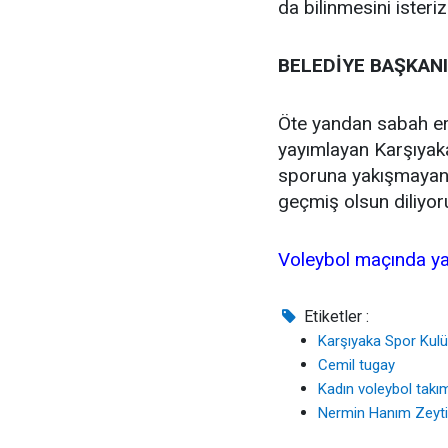
da bilinmesini isteriz
BELEDİYE BAŞKAN
Öte yandan sabah erk
yayımlayan Karşıyak
sporuna yakışmayan b
geçmiş olsun diliyoru
Voleybol maçında ya
Etiketler :
Karşıyaka Spor Kul
Cemil tugay
Kadın voleybol takı
Nermin Hanım Zeytin