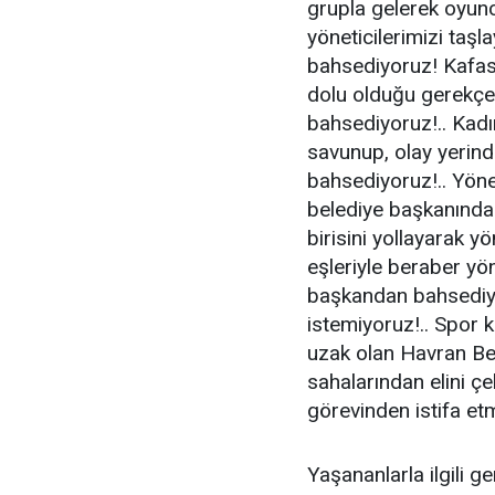
grupla gelerek oyun
yöneticilerimizi taşl
bahsediyoruz! Kafası
dolu olduğu gerekçe
bahsediyoruz!.. Kadı
savunup, olay yerind
bahsediyoruz!.. Yöne
belediye başkanından
birisini yollayarak y
eşleriyle beraber yön
başkandan bahsediy
istemiyoruz!.. Spor k
uzak olan Havran Be
sahalarından elini ç
görevinden istifa et
Yaşananlarla ilgili g