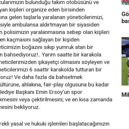
cularımızın bulunduğu takım otobüsünü ve
ayan kişileri organize eden birisinden
Gö
na gelen taşlarla yaralanan yöneticilerimizi,
ba
siyle ambulansa aldırtmayan bir siyasiden
n polisimizin yaralanmasına sebep olan kişileri
en kaçmasını sağlayan bir kişiden
ticimizin boğazını sıkıp yumruk atan bir
 bahsediyoruz!.. Yarım saatte bir karakola
öneticilerimizden şikayetçi olmasını söyleyen ve
eticilerimizi 6 saattir karakolda tutturan bir
oruz! Ve daha fazla da bahsetmek
ültürüne, ahlakına, fair-play olgusuna bu kadar
lediye Başkanı Emin Ersoy’un spor
Mi
ekmesini veya çektirilmesini; ve en kısa zamanda
mesini bekliyoruz.
erekli yasal ve hukuki işlemleri başlatacağımızın