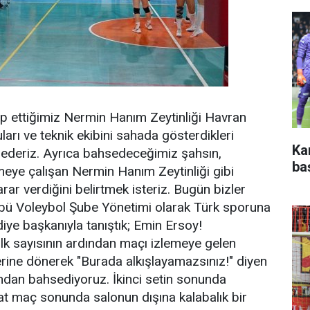
p ettiğimiz Nermin Hanım Zeytinliği Havran
arı ve teknik ekibini sahada gösterdikleri
Ka
 ederiz. Ayrıca bahsedeceğimiz şahsın,
ba
eye çalışan Nermin Hanım Zeytinliği gibi
ar verdiğini belirtmek isteriz. Bugün bizler
bü Voleybol Şube Yönetimi olarak Türk sporuna
iye başkanıyla tanıştık; Emin Ersoy!
lk sayısının ardından maçı izlemeye gelen
lerine dönerek "Burada alkışlayamazsınız!" diyen
ndan bahsediyoruz. İkinci setin sonunda
at maç sonunda salonun dışına kalabalık bir