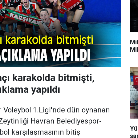
Mil
Mi
çı karakolda bitmişti,
ıklama yapıldı
r Voleybol 1.Ligi'nde dün oynanan
eytinliği Havran Belediyespor-
Yü
bol karşılaşmasının bitiş
şa