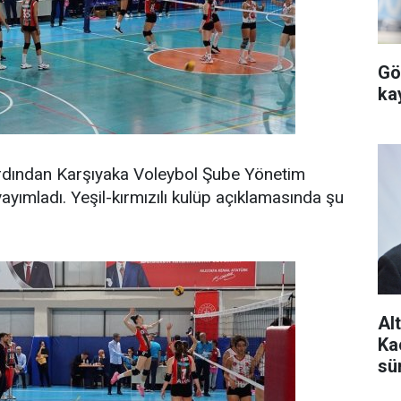
Gö
ka
rdından Karşıyaka Voleybol Şube Yönetim
ayımladı. Yeşil-kırmızılı kulüp açıklamasında şu
Al
Ka
sü