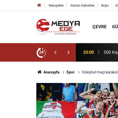
Manşetler
Günün Haberleri
Arşiv
S
ÇEVRE
G
50 bin kişi akın ediyor
24
20:00
Açık ha
Anasayfa
Spor
Voleybol maçı karakold