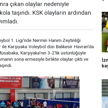
ra çıkan olaylar nedeniyle
la taşındı. KSK olayların ardından
yımladı.
eybol 1. Ligi'nde Nermin Hanım Zeytinliği
ile Karşıyaka Voleybol dün Balıkesir Havran'da
Müsabaka, Karşıyaka’nın 3-2'lik üstünlüğüyle
manın sona ermesiyle birlikte olaylar çıktı ve
İz
şındı.
ka