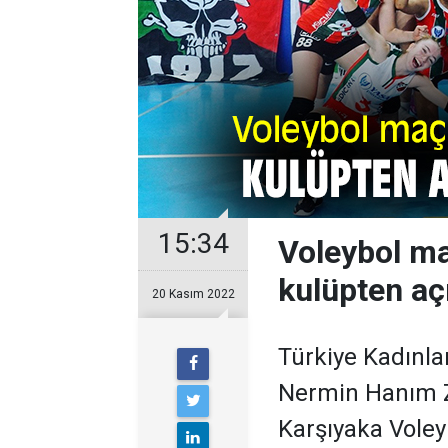
15:34
Voleybol ma
kulüpten aç
20 Kasım 2022
Türkiye Kadınla
Nermin Hanım Z
Karşıyaka Voley