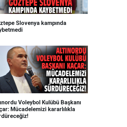
ztepe Slovenya kampında
ybetmedi
tınordu Voleybol Kulübü Başkanı
çar: Mücadelemizi kararlılıkla
rdüreceğiz!