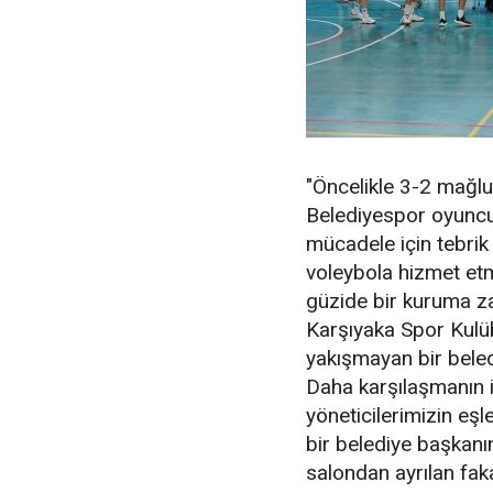
"Öncelikle 3-2 mağlu
Belediyespor oyuncul
mücadele için tebrik
voleybola hizmet etm
güzide bir kuruma zar
Karşıyaka Spor Kulü
yakışmayan bir beled
Daha karşılaşmanın i
yöneticilerimizin eş
bir belediye başkanı
salondan ayrılan fak