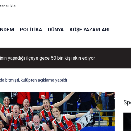
itene Ekle
ÜNDEM
POLITIKA
DÜNYA
KÖŞE YAZARLARI
va konserlerinin reçetesini Çizgim yazdı...
a bitmişti, kulüpten açıklama yapıldı
Sp