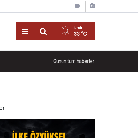
İzmir
33 °C
18:30
Bakan Yumaklı: "Son 24 yılda milli park sayısını 
Günün tüm
haberleri
or