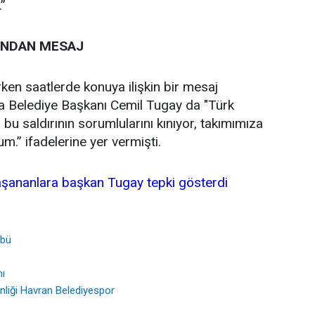
.”
INDAN MESAJ
en saatlerde konuya ilişkin bir mesaj
a Belediye Başkanı Cemil Tugay da "Türk
u saldırının sorumlularını kınıyor, takımımıza
m.” ifadelerine yer vermişti.
şananlara başkan Tugay tepki gösterdi
übü
mı
liği Havran Belediyespor