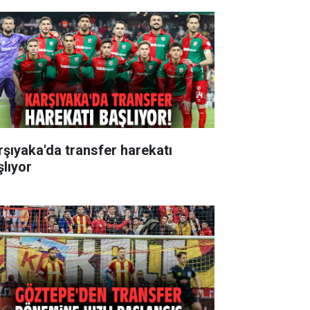
rşıyaka'da transfer harekatı
şlıyor