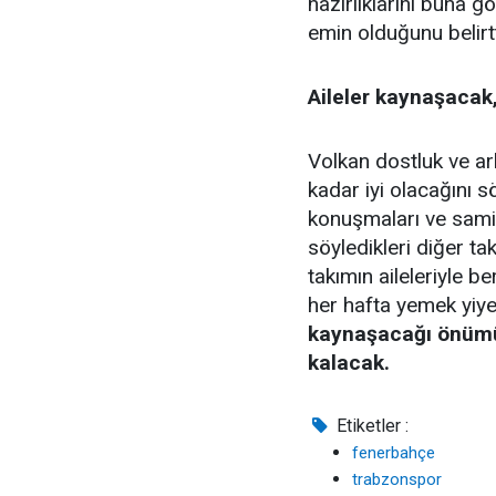
hazırlıklarını buna 
emin olduğunu belirtt
Aileler kaynaşacak
Volkan dostluk ve ar
kadar iyi olacağını sö
konuşmaları ve samim
söyledikleri diğer t
takımın aileleriyle 
her hafta yemek yiyec
kaynaşacağı önümüz
kalacak.
Etiketler :
fenerbahçe
trabzonspor