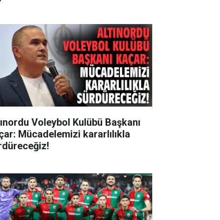
tınordu Voleybol Kulübü Başkanı
çar: Mücadelemizi kararlılıkla
rdüreceğiz!