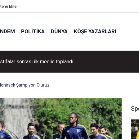
itene Ekle
ÜNDEM
POLITIKA
DÜNYA
KÖŞE YAZARLARI
istifalar sonrası ilk meclis toplandı
tlenirsek Şampiyon Oluruz
Sp