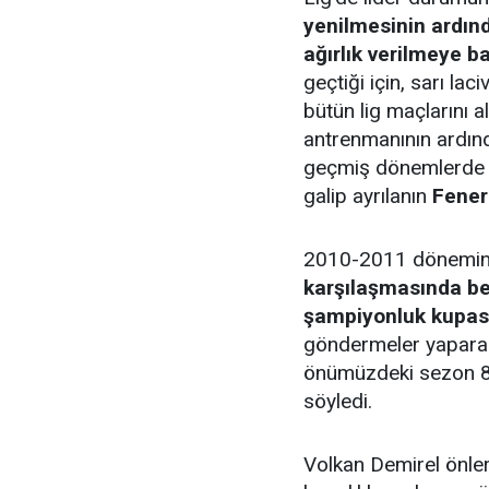
yenilmesinin ardın
ağırlık verilmeye ba
geçtiği için, sarı la
bütün lig maçlarını a
antrenmanının ardınd
geçmiş dönemlerd
galip ayrılanın
Fene
2010-2011 dönemi
karşılaşmasında be
şampiyonluk kupasın
göndermeler yaparak
önümüzdeki sezon 8 m
söyledi.
Volkan Demirel önler