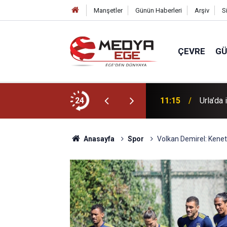
Manşetler
Günün Haberleri
Arşiv
S
ÇEVRE
G
zaltına alındı!
24
11:15
Urla’da 
Anasayfa
Spor
Volkan Demirel: Kene