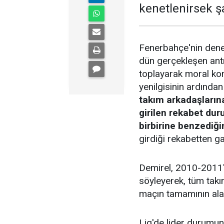
kenetlenirsek ş
Fenerbahçe'nin deney
dün gerçekleşen ant
toplayarak moral ko
yenilgisinin ardından
takım arkadaşların
girilen rekabet du
birbirine benzediği
girdiği rekabetten ga
Demirel, 2010-2011'de
söyleyerek, tüm tak
maçın tamamının alac
Lig'de lider durumu