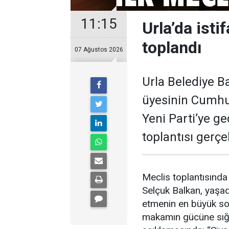
11:15
Urla’da isti
toplandı
07 Ağustos 2026
Urla Belediye B
üyesinin Cumhur
Yeni Parti’ye g
toplantısı gerçek
Meclis toplantısında
Selçuk Balkan, yaşad
etmenin en büyük sor
makamın gücüne sığı