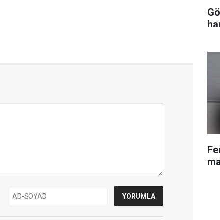
Gö
ha
Fe
ma