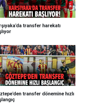
rşıyaka'da transfer harekatı
şlıyor
ztepe'den transfer dönemine hızlı
şlangıç