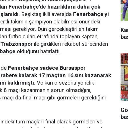
dan Fenerbahçe'de hazırlıklara daha çok
şlanıldı
. Beşiktaş ikili averajda
Fenerbahçe'yi
civertli takımın şampiyon olabilmesi önündeki
lması gerekiyor. Dün gerçekleştirilen takım
Ka
an futbolcuları etrafında toplayan kaptan,
ba
e
Trabzonspor
ile girdikleri rekabet sürecinden
rbahçe
olduğunu hatırlattı.
nde
Fenerbahçe sadece Bursaspor
rabere kalarak 17 maçtan 16'sını kazanarak
ı kaldırmıştı.
Volkan o sezona yönelik
 8 maçı kazanmanın sorun olmadığını,
açı da final maçı gibi görmeleri gerektiğini
Gö
ba
indeki tüm maçları final olarak görmeleri ve