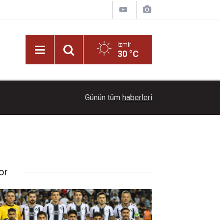
İzmir
30 °C
11:06
Sokak Senin Olimpiyatları’nda final heyecanı yak
Günün tüm
haberleri
or