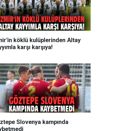
mir'in köklü kulüplerinden Altay
yyımla karşı karşıya!
ztepe Slovenya kampında
ybetmedi