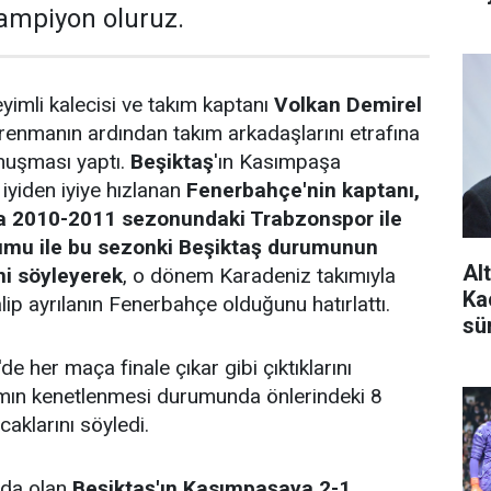
ampiyon oluruz.
imli kalecisi ve takım kaptanı
Volkan Demirel
renmanın ardından takım arkadaşlarını etrafına
nuşması yaptı.
Beşiktaş
'ın Kasımpaşa
 iyiden iyiye hızlanan
Fenerbahçe'nin kaptanı,
a 2010-2011 sezonundaki Trabzonspor ile
rumu ile bu sezonki Beşiktaş durumunun
Al
ni söyleyerek
, o dönem Karadeniz takımıyla
Ka
lip ayrılanın Fenerbahçe olduğunu hatırlattı.
sü
 her maça finale çıkar gibi çıktıklarını
ımın kenetlenmesi durumunda önlerindeki 8
aklarını söyledi.
nda olan
Beşiktaş'ın Kasımpaşaya 2-1