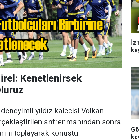
İz
ka
rel: Kenetlenirsek
luruz
deneyimli yıldız kalecisi Volkan
rçekleştirilen antrenmanından sonra
Gö
rını toplayarak konuştu:
ka