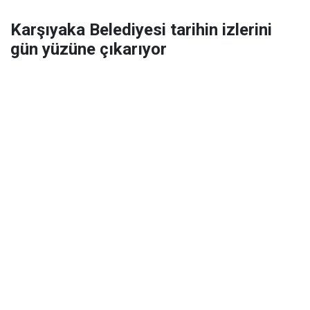
Karşıyaka Belediyesi tarihin izlerini
gün yüzüne çıkarıyor
Karşıyaka Belediyesi, Açık Hava Kent Müzesi projesi
rehberli turlarına "Atatürk’ün Adımlarıyla Karşıyaka"
rotasını ekledi. 26 Ağustos'ta başlayacak olan turlara
kayıtlar açıldı. Başkan Yıldız Ünsal herkesi bu tarihi
keşfe davet ediyor.
Kentin zengin tarihini ve kültürel mirasını görünür
kılmak, daha geniş kitlelerle buluşturmak amacıyla
Karşıyaka Belediyesi tarafından ‘Açık Hava Kent
Müzesi’ projesi kapsamında düzenlenen rehberli
kültür turları, eklenen yeni bir rota ile devam ediyor.
Nisan ayından bu yana büyük ilgi gören ve 300’den