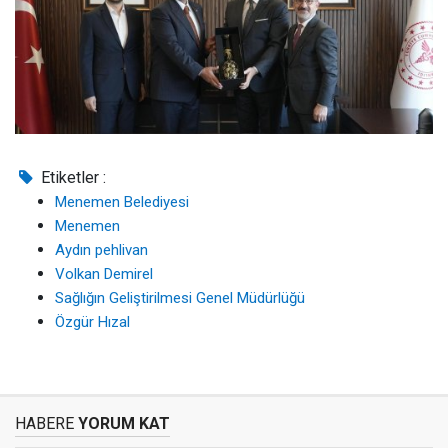
Etiketler :
Menemen Belediyesi
Menemen
Aydın pehlivan
Volkan Demirel
Sağlığın Geliştirilmesi Genel Müdürlüğü
Özgür Hızal
HABERE
YORUM KAT