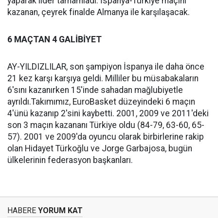
yaparak lider tamamladı. İspanya-Türkiye maçını
kazanan, çeyrek finalde Almanya ile karşılaşacak.
6 MAÇTAN 4 GALİBİYET
AY-YILDIZLILAR, son şampiyon İspanya ile daha önce
21 kez karşı karşıya geldi. Milliler bu müsabakaların
6'sını kazanırken 15'inde sahadan mağlubiyetle
ayrıldı.Takımımız, EuroBasket düzeyindeki 6 maçın
4'ünü kazanıp 2'sini kaybetti. 2001, 2009 ve 2011'deki
son 3 maçın kazananı Türkiye oldu (84-79, 63-60, 65-
57). 2001 ve 2009'da oyuncu olarak birbirlerine rakip
olan Hidayet Türkoğlu ve Jorge Garbajosa, bugün
ülkelerinin federasyon başkanları.
HABERE
YORUM KAT